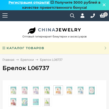
Регистрация открыта!
💥 Получите 5000 рублей в
качестве приветственного бонуса!
0
CHINA
JEWELRY
Оптовый гипермаркет бижутерии и аксессуаров
КАТАЛОГ ТОВАРОВ
Главная
Брелоки
Брелок L06737
Брелок L06737