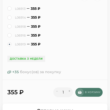
355
₽
L06913
355
₽
L06914
355
₽
L06918
355
₽
L06916
355
₽
L06919
ДОСТАВКА 3 НЕДЕЛИ
+
35
бонус(ов) за покупку
355
₽
-
+
В КОРЗИНУ