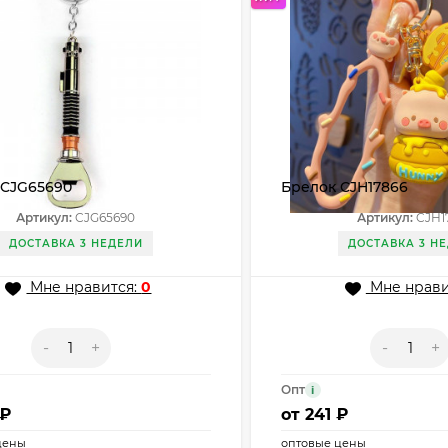
 CJG65690
Брелок CJH17866
Артикул:
CJG65690
Артикул:
CJH1
ДОСТАВКА 3 НЕДЕЛИ
ДОСТАВКА 3 Н
Мне нравится:
0
Мне нрави
-
+
-
+
Опт
i
 ₽
от
241 ₽
цены
оптовые цены