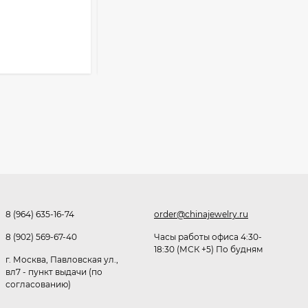
490
₽
Розница от 1000 ₽
Очки Q40353
В КОРЗИНУ
512,30
₽
339
₽
Часы мужские K32243
471,40
₽
379
₽
8 (964) 635-16-74
order@chinajewelry.ru
Ободок F21530
8 (902) 569-67-40
Часы работы офиса 4:30-
477
₽
18:30 (МСК +5) По будням
г. Москва, Павловская ул.,
вл7 - пункт выдачи (по
согласованию)