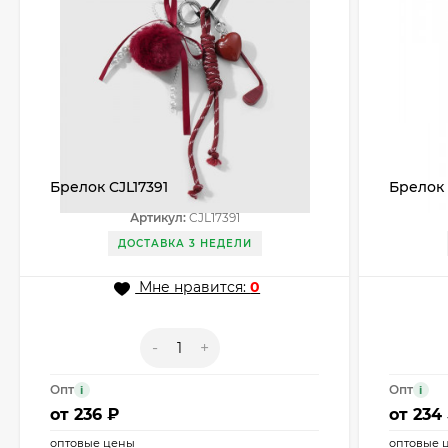
Брелок CJL17391
Брелок
Артикул:
CJL17391
ДОСТАВКА 3 НЕДЕЛИ
Мне нравится:
0
-
+
Опт
Опт
i
i
от
236 ₽
от
234
оптовые цены
оптовые 