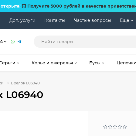
 открыта!
💥 Получите 5000 рублей в качестве приветстве
и
Доп. услуги
Контакты
Частые вопросы
Еще
74
Серьги
Колье и ожерелья
Бусы
Цепочк
ки
Брелок L06940
к L06940