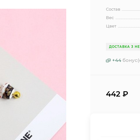
Состав
Вес
Цвет
ДОСТАВКА 3 Н
+
44
бонус(
442
₽