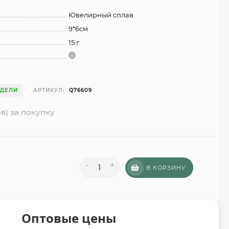
Ювелирный сплав
9*6см
15 г
ЕДЕЛИ
АРТИКУЛ:
Q76609
в) за покупку
-
+
В КОРЗИНУ
Оптовые цены