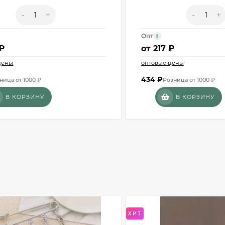
-
+
-
+
Опт
i
 ₽
от
217 ₽
цены
оптовые цены
434
₽
ница от 1000 ₽
Розница от 1000 ₽
В КОРЗИНУ
В КОРЗИНУ
ХИТ