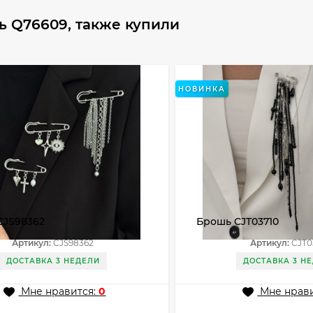
ь Q76609, также купили
НОВИНКА
CJS98362
Брошь CJT03710
Артикул:
CJS98362
Артикул:
CJT0
ДОСТАВКА 3 НЕДЕЛИ
ДОСТАВКА 3 Н
Мне нравится:
0
Мне нрави