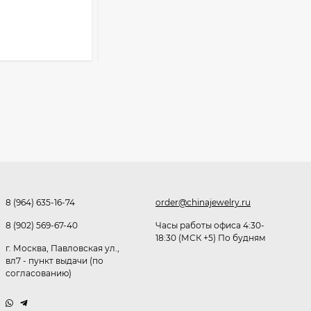
Очки P38980
187
₽
Розница от 1000 ₽
В КОРЗИНУ
291,80
₽
253
₽
Очки K82133
255
₽
Очки P96375
8 (964) 635-16-74
order@chinajewelry.ru
247,30
₽
8 (902) 569-67-40
Часы работы офиса 4:30-
18:30 (МСК +5) По будням
199
₽
г. Москва, Павловская ул.,
вл7 - пункт выдачи (по
согласованию)
Очки K82287