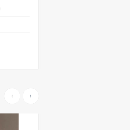
-
+
Очки Q40353
Опт
i
от
136 ₽
512,30
₽
оптовые цены
339
₽
272
₽
Розница от 1000 ₽
В КОРЗИНУ
Часы мужские K32243
471,40
₽
379
₽
Ободок F21530
477
₽