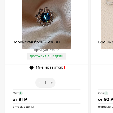
Корейская брошь P96013
Брошь 
Артикул:
P96013
ДОСТАВКА 3 НЕДЕЛИ
Мне нравится:
1
-
+
Опт
Опт
i
i
от
91 ₽
от
92 
оптовые цены
оптовые 