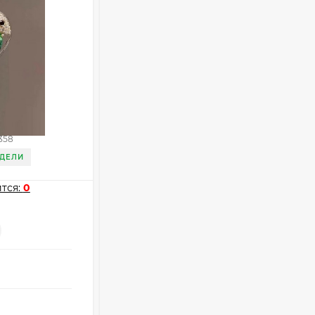
Очки P96397
369,10
₽
260
₽
Брошь CJM22763
Очки P11514
358
Артикул:
CJM22763
321,50
₽
ЕДЕЛИ
ДОСТАВКА 3 НЕДЕЛИ
213
₽
тся:
0
Мне нравится:
0
Очки K82672
-
+
302,60
₽
Опт
i
213
₽
от
93 ₽
оптовые цены