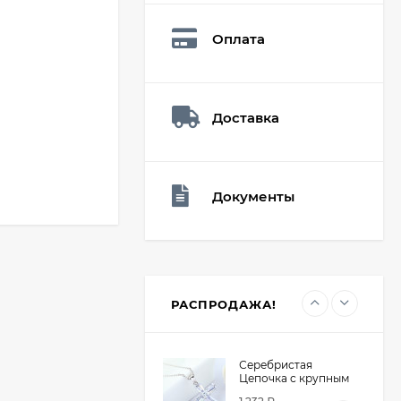
Q73882
26,60
₽
Оплата
19
₽
Доставка
Мешочек (5*7см)
Q73940
26,60
₽
19
₽
Документы
Мешочек (5*7см)
Q73952
24,90
₽
19
₽
РАСПРОДАЖА!
Серебристая
Цепочка с крупным
крестом из