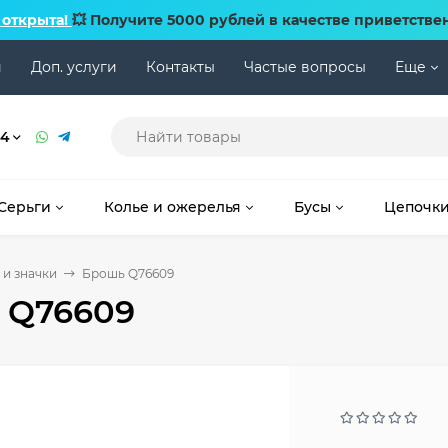
 открыта!
💥 Получите 5000 рублей в качестве приветстве
и
Доп. услуги
Контакты
Частые вопросы
Еще
74
Серьги
Колье и ожерелья
Бусы
Цепочк
и значки
Брошь Q76609
 Q76609