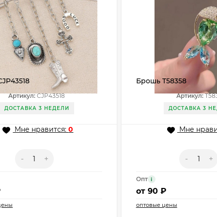
CJP43518
Брошь T58358
Артикул:
CJP43518
Артикул:
T58
ДОСТАВКА 3 НЕДЕЛИ
ДОСТАВКА 3 Н
Мне нравится:
0
Мне нрави
-
+
-
+
Опт
i
₽
от
90 ₽
цены
оптовые цены