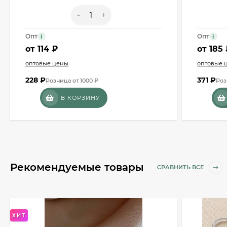
-
+
Опт
Опт
i
i
от
114 ₽
от
185
оптовые цены
оптовые 
228
₽
371
₽
Розница от 1000 ₽
Роз
В КОРЗИНУ
Рекомендуемые товары
СРАВНИТЬ ВСЕ
ХИТ