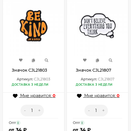
Значок CJL21803
Значок CJL21807
Артикул:
CJL21803
Артикул:
CJL21807
ДОСТАВКА 3 НЕДЕЛИ
ДОСТАВКА 3 НЕДЕЛИ
Мне нравится:
0
Мне нравится:
0
-
+
-
+
Опт
Опт
i
i
от
34 ₽
от
34 ₽