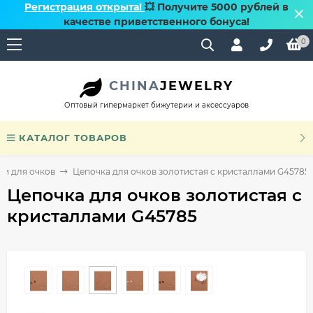
Регистрация открыта!
💥 Получите 5000 рублей в
качестве приветственного бонуса!
0
CHINA
JEWELRY
Оптовый гипермаркет бижутерии и аксессуаров
КАТАЛОГ ТОВАРОВ
ки для очков
Цепочка для очков золотистая с кристаллами G45785
Цепочка для очков золотистая с
кристаллами G45785