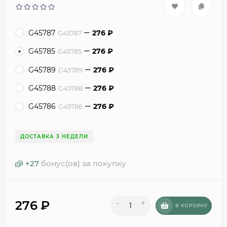
G45787
276
₽
G45787
G45785
276
₽
G45785
G45789
276
₽
G45789
G45788
276
₽
G45788
G45786
276
₽
G45786
ДОСТАВКА 3 НЕДЕЛИ
+
27
бонус(ов) за покупку
276
₽
-
+
В КОРЗИНУ