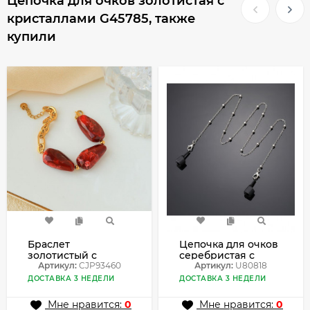
Цепочка для очков золотистая с
кристаллами G45785, также
купили
Браслет
Цепочка для очков
золотистый с
серебристая с
крупными
Артикул:
CJP93460
бусинами U80818
Артикул:
U80818
вставками под
ДОСТАВКА 3 НЕДЕЛИ
ДОСТАВКА 3 НЕДЕЛИ
янтарь CJP93460
Мне нравится:
0
Мне нравится:
0