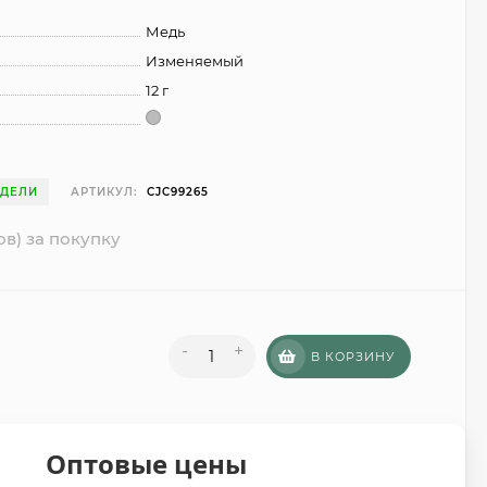
Медь
Изменяемый
12 г
ЕДЕЛИ
АРТИКУЛ:
CJC99265
ов) за покупку
-
+
В КОРЗИНУ
Оптовые цены