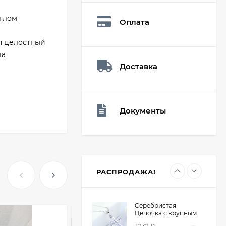
Q73882
26,60
₽
углом
Оплата
19
₽
я целостный
ла
Доставка
Мешочек (5*7см)
Q73940
26,60
₽
19
₽
Документы
Мешочек (5*7см)
Q73952
24,90
₽
19
₽
РАСПРОДАЖА!
Серебристая
Цепочка с крупным
крестом из
ХИТ