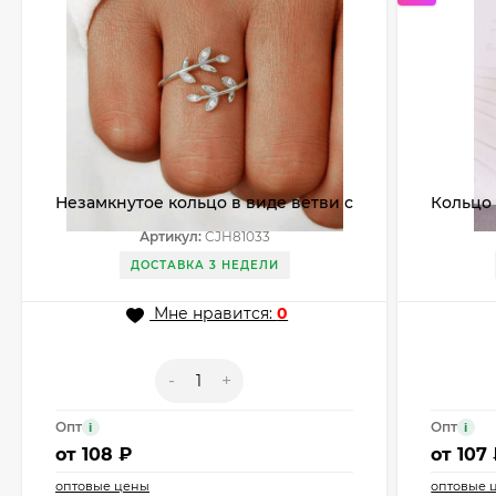
Незамкнутое кольцо в виде ветви с
Кольцо 
листьями-кристаллами CJH81033
цветног
Артикул:
CJH81033
ДОСТАВКА 3 НЕДЕЛИ
Мне нравится:
0
-
+
Опт
Опт
i
i
от
108 ₽
от
107
оптовые цены
оптовые 