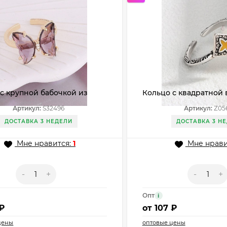
с крупной бабочкой из
Кольцо с квадратной 
о стекла S32496
стиле этника Z05607
Артикул:
S32496
Артикул:
Z05
ДОСТАВКА 3 НЕДЕЛИ
ДОСТАВКА 3 Н
Мне нравится:
1
Мне нрави
-
+
-
+
Опт
i
 ₽
от
107 ₽
цены
оптовые цены