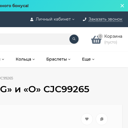
нного бонуса!
Личный кабинет
Заказать звонок
Корзина
0
(пусто)
и
Кольца
Браслеты
Еще
JC99265
G» и «O» CJC99265