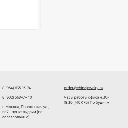
215
₽
Розница от 1000 ₽
В КОРЗИНУ
Очки Q40353
512,30
₽
339
₽
Часы мужские K32243
471,40
₽
379
₽
8 (964) 635-16-74
order@chinajewelry.ru
8 (902) 569-67-40
Часы работы офиса 4:30-
Ободок F21530
18:30 (МСК +5) По будням
г. Москва, Павловская ул.,
477
₽
вл7 - пункт выдачи (по
согласованию)