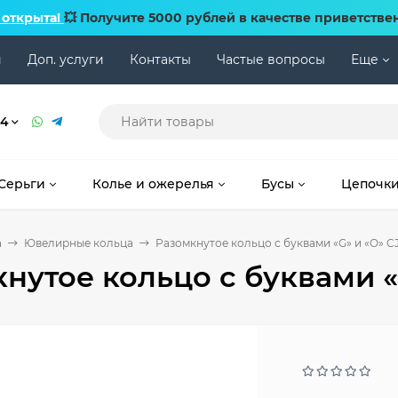
 открыта!
💥 Получите 5000 рублей в качестве приветстве
и
Доп. услуги
Контакты
Частые вопросы
Еще
74
Серьги
Колье и ожерелья
Бусы
Цепочк
а
Ювелирные кольца
Разомкнутое кольцо с буквами «G» и «O» C
нутое кольцо с буквами «