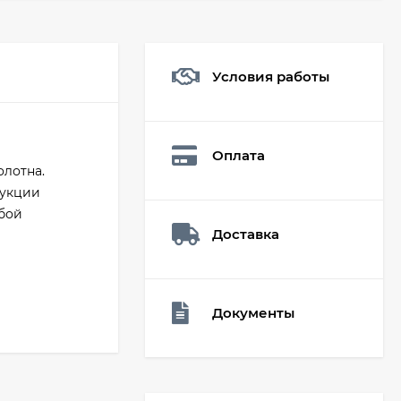
Условия работы
Мешочек (5*7см)
Q73882
26,60
₽
Оплата
19
₽
лотна.
рукции
юбой
Доставка
Мешочек (5*7см)
Q73940
26,60
₽
19
₽
Документы
Мешочек (5*7см)
Q73952
24,90
₽