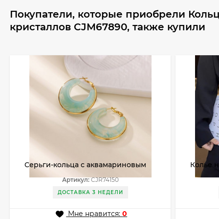
Покупатели, которые приобрели Коль
кристаллов CJM67890, также купили
Серьги-кольца с аквамариновым
Колье н
акрилом CJR74150
Артикул:
CJR74150
ДОСТАВКА 3 НЕДЕЛИ
Мне нравится:
0