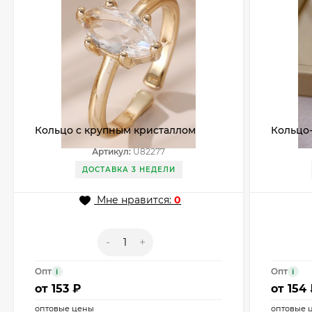
Кольцо с крупным кристаллом
Кольцо-
огранки «маркиз» U82277
криста
Артикул:
U82277
ДОСТАВКА 3 НЕДЕЛИ
Мне нравится:
0
-
+
Опт
Опт
i
i
от
153 ₽
от
154
оптовые цены
оптовые 