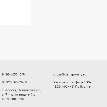
309
₽
Розница от 1000 ₽
302,60
₽
213
₽
В КОРЗИНУ
Очки P38980
291,80
₽
253
₽
Очки K82133
8 (964) 635-16-74
order@chinajewelry.ru
255
₽
8 (902) 569-67-40
Часы работы офиса 4:30-
18:30 (МСК +5) По будням
г. Москва, Павловская ул.,
вл7 - пункт выдачи (по
согласованию)
Очки P96375