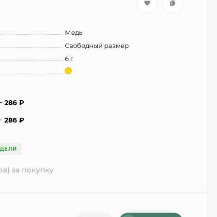
Медь
Свободный размер
6 г
286
₽
286
₽
ЕДЕЛИ
ов) за покупку