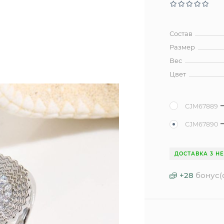
Состав
Размер
Вес
Цвет
CJM67889
CJM67890
ДОСТАВКА 3 Н
+
28
бонус(