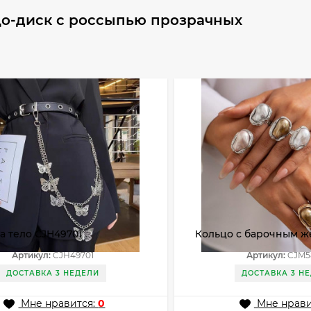
цо-диск с россыпью прозрачных
а тело CJH49701
Кольцо с барочным ж
широкой оправе CJM
Артикул:
CJH49701
Артикул:
CJM5
ДОСТАВКА 3 НЕДЕЛИ
ДОСТАВКА 3 Н
Мне нравится:
0
Мне нрави