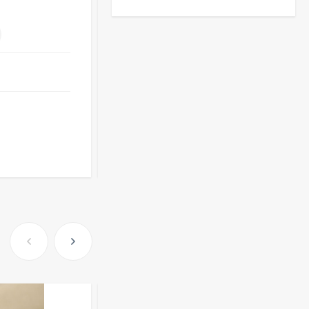
-
+
Очки P30355
Опт
i
590
₽
от
71 ₽
391
₽
оптовые цены
143
₽
Розница от 1000 ₽
Очки Q40353
В КОРЗИНУ
512,30
₽
339
₽
Часы мужские K32243
471,40
₽
379
₽