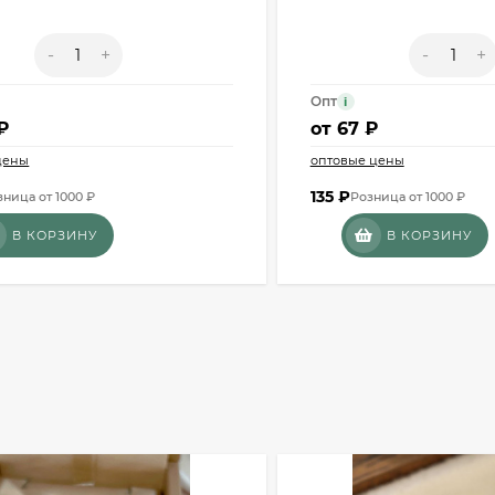
-
+
-
+
Опт
i
₽
от
67 ₽
цены
оптовые цены
135
₽
зница от 1000 ₽
Розница от 1000 ₽
В КОРЗИНУ
В КОРЗИНУ