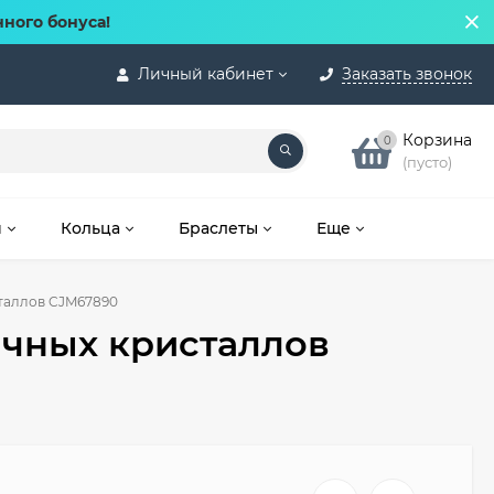
нного бонуса!
Личный кабинет
Заказать звонок
Корзина
0
(пусто)
и
Кольца
Браслеты
Еще
таллов CJM67890
ачных кристаллов