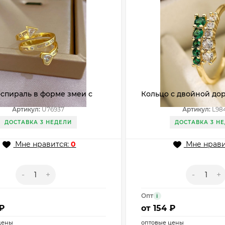
спираль в форме змеи с
Кольцо с двойной до
ллами U76937
изумрудных и белых 
Артикул:
U76937
Артикул:
L98
L98405
ДОСТАВКА 3 НЕДЕЛИ
ДОСТАВКА 3 Н
Мне нравится:
0
Мне нрави
-
+
-
+
Опт
i
 ₽
от
154 ₽
цены
оптовые цены