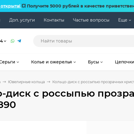
 открыта!
💥 Получите 5000 рублей в качестве приветстве
и
Доп. услуги
Контакты
Частые вопросы
Еще
74
Серьги
Колье и ожерелья
Бусы
Цепочк
а
Ювелирные кольца
Кольцо-диск с россыпью прозрачных крис
-диск с россыпью прозр
890