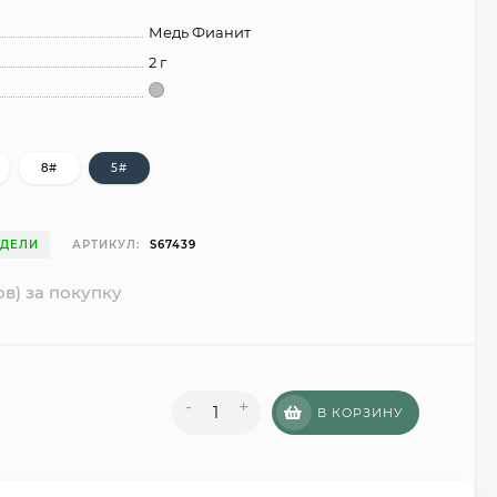
Медь Фианит
2 г
8#
5#
ЕДЕЛИ
АРТИКУЛ:
S67439
ов) за покупку
-
+
В КОРЗИНУ