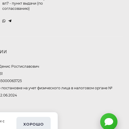
вл7 - пункт выдачи (по
согласованию)
Очки P96397
369,10
₽
260
₽
НИИ
Очки P11514
Денис Ростиславович
61
321,50
₽
213
₽
5000063725
 постановке на учет физического лица в налоговом органе №
12.06.2024
Очки K82672
302,60
₽
213
₽
и с
ХОРОШО