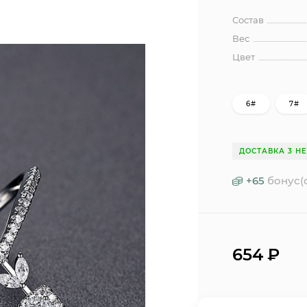
Состав
Вес
Цвет
6#
7#
ДОСТАВКА 3 Н
+
65
бонус(
654
₽