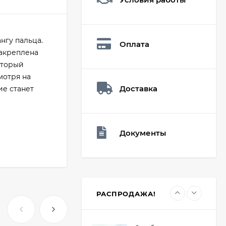
Мешочек (5*7см)
Q73882
26,60
₽
нгу пальца.
Оплата
19
₽
закреплена
оторый
мотря на
Доставка
Мешочек (5*7см)
ие станет
Q73940
26,60
₽
19
₽
Документы
Мешочек (5*7см)
Q73952
24,90
₽
19
₽
РАСПРОДАЖА!