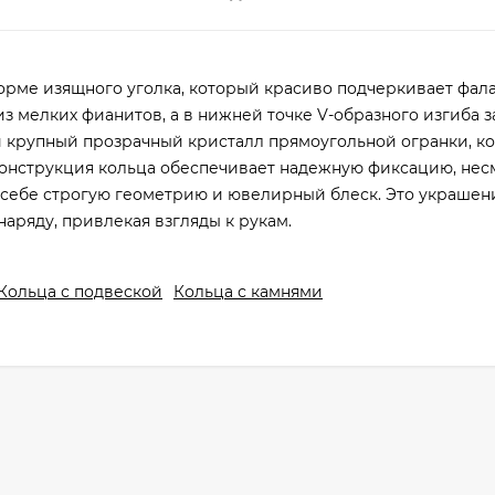
рме изящного уголка, который красиво подчеркивает фала
 мелких фианитов, а в нижней точке V-образного изгиба 
й крупный прозрачный кристалл прямоугольной огранки, к
конструкция кольца обеспечивает надежную фиксацию, нес
 себе строгую геометрию и ювелирный блеск. Это украшен
ряду, привлекая взгляды к рукам.
Кольца с подвеской
Кольца с камнями