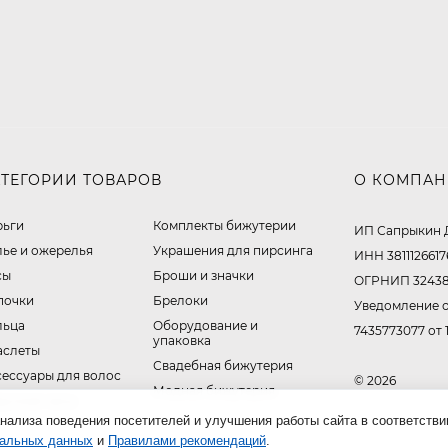
АТЕГОРИИ ТОВАРОВ
О КОМПА
рьги
Комплекты бижутерии
ИП Сапрыкин 
лье и ожерелья
Украшения для пирсинга
ИНН 3811126617
сы
Броши и значки
ОГРНИП 32438
почки
Брелоки
Уведомление о
льца
Оборудование и
7435773077 от 
упаковка
аслеты
Свадебная бижутерия
сессуары для волос
© 2026
Модная бижутерия
ручные часы
нализа поведения посетителей и улучшения работы сайта в соответстви
нальных данных
и
Правилами рекомендаций
.