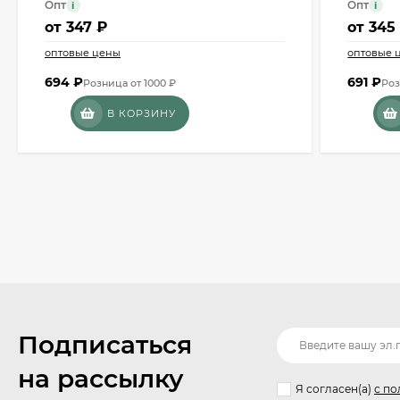
Опт
Опт
i
i
от
347 ₽
от
345
оптовые цены
оптовые 
694
₽
691
₽
Розница от 1000 ₽
Роз
В КОРЗИНУ
Подписаться
на рассылку
Я согласен(a)
с по