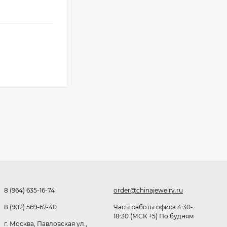
Опт
i
590
₽
от
335 ₽
391
₽
оптовые цены
671
₽
Розница от 1000 ₽
Очки Q40353
В КОРЗИНУ
512,30
₽
339
₽
Часы мужские K32243
471,40
₽
379
₽
8 (964) 635-16-74
order@chinajewelry.ru
Ободок F21530
8 (902) 569-67-40
Часы работы офиса 4:30-
18:30 (МСК +5) По будням
477
₽
г. Москва, Павловская ул.,