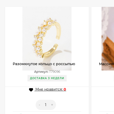
Разомкнутое кольцо с россыпью
Массивн
жемчуга и страз T79096
дорожк
Артикул:
T79096
ДОСТАВКА 3 НЕДЕЛИ
Мне нравится:
0
-
+