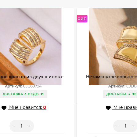
ХИТ
ое кольцо из двух шинок с
Незамкнутое кольцо 
ами фианитов CJC60794
элементами и камням
Артикул:
CJC60794
Артикул:
CJD0
ДОСТАВКА 3 НЕДЕЛИ
ДОСТАВКА 3 Н
Мне нравится:
0
Мне нрави
-
+
-
+