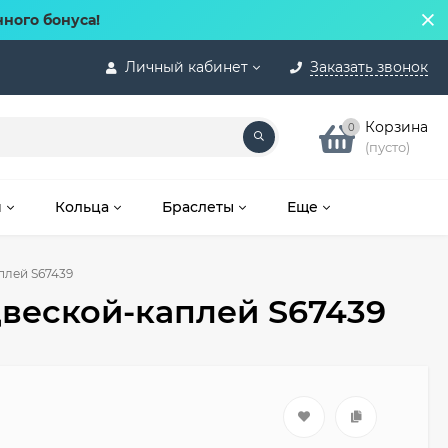
нного бонуса!
Личный кабинет
Заказать звонок
Корзина
0
(пусто)
и
Кольца
Браслеты
Еще
плей S67439
веской-каплей S67439