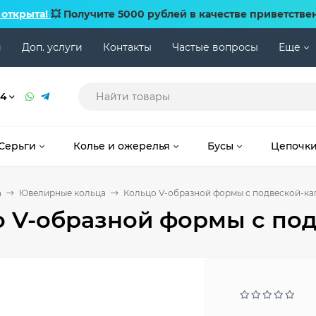
 открыта!
💥 Получите 5000 рублей в качестве приветстве
и
Доп. услуги
Контакты
Частые вопросы
Еще
74
Серьги
Колье и ожерелья
Бусы
Цепочк
а
Ювелирные кольца
Кольцо V-образной формы с подвеской-ка
 V-образной формы с под