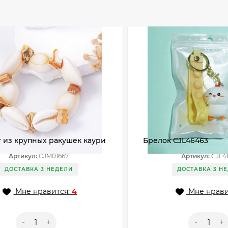
 из крупных ракушек каури
Брелок CJL46463
67
Артикул:
CJM01667
Артикул:
CJL4
ДОСТАВКА 3 НЕДЕЛИ
ДОСТАВКА 3 Н
Мне нравится:
4
Мне нрави
-
+
-
+