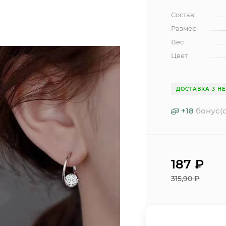
Состав
Размер
Вес
Цвет
ДОСТАВКА 3 Н
+
18
бонус(о
187
₽
315,90
₽