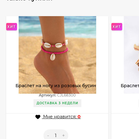
ХИТ
ХИТ
Браслет на ногу из розовых бусин
Браслет
с ракушками CJL68300
CJM016
Артикул:
CJL68300
ДОСТАВКА 3 НЕДЕЛИ
Мне нравится:
0
-
+