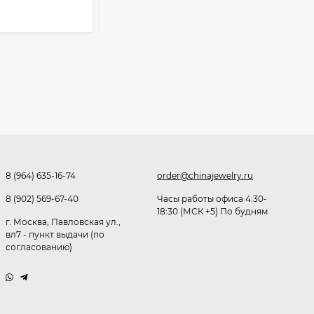
В КОРЗИНУ
Очки P38980
291,80
₽
253
₽
Очки K82133
255
₽
8 (964) 635-16-74
order@chinajewelry.ru
8 (902) 569-67-40
Часы работы офиса 4:30-
Очки P96375
18:30 (МСК +5) По будням
г. Москва, Павловская ул.,
вл7 - пункт выдачи (по
247,30
₽
согласованию)
199
₽
Очки K82287