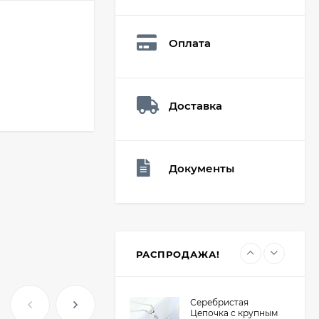
Мешочек (5*7см)
Q73882
26,60
₽
Оплата
19
₽
Доставка
Мешочек (5*7см)
Q73940
26,60
₽
19
₽
Документы
Мешочек (5*7см)
Q73952
24,90
₽
19
₽
РАСПРОДАЖА!
Серебристая
Цепочка с крупным