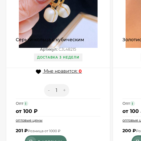
Серьги-кольца с кубическим
Золоти
жемчугом CJL48215
CJX840
Артикул:
CJL48215
ДОСТАВКА 3 НЕДЕЛИ
Мне нравится:
0
-
+
Опт
Опт
i
i
от
100 ₽
от
100
оптовые цены
оптовые 
201
₽
200
₽
Розница от 1000 ₽
Ро