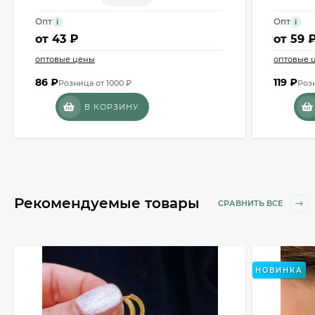
Опт
Опт
i
i
от
43 ₽
от
59 
оптовые цены
оптовые 
86
₽
119
₽
Розница от 1000 ₽
Розн
В КОРЗИНУ
Рекомендуемые товары
СРАВНИТЬ ВСЕ
НОВИНКА