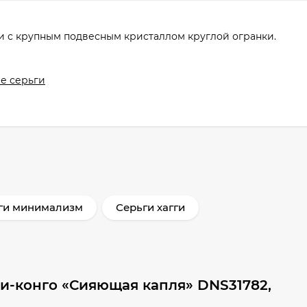
 с крупным подвесным кристаллом круглой огранки.
е серьги
ги минимализм
Серьги хагги
и-конго «Сияющая капля» DNS31782,