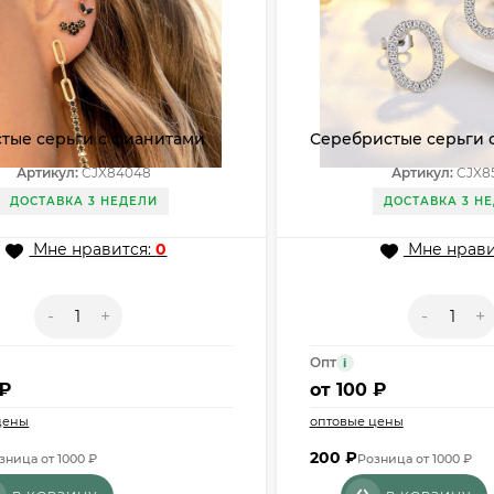
стые серьги с фианитами
Серебристые серьги 
48
элементом и фианита
Артикул:
CJX84048
Артикул:
CJX8
ДОСТАВКА 3 НЕДЕЛИ
ДОСТАВКА 3 Н
Мне нравится:
0
Мне нрави
-
+
-
+
Опт
i
 ₽
от
100 ₽
цены
оптовые цены
200
₽
зница от 1000 ₽
Розница от 1000 ₽