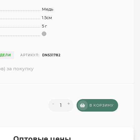
Медь
1.5см
5 г
ЕДЕЛИ
АРТИКУЛ:
DNS31782
в) за покупку
-
+
В КОРЗИНУ
Оптовые цены