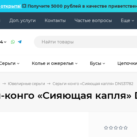
 открыта!
💥 Получите 5000 рублей в качестве приветстве
и
Доп. услуги
Контакты
Частые вопросы
Еще
74
Серьги
Колье и ожерелья
Бусы
Цепочк
и
Ювелирные серьги
Серьги-конго «Сияющая капля» DNS31782
-конго «Сияющая капля» 