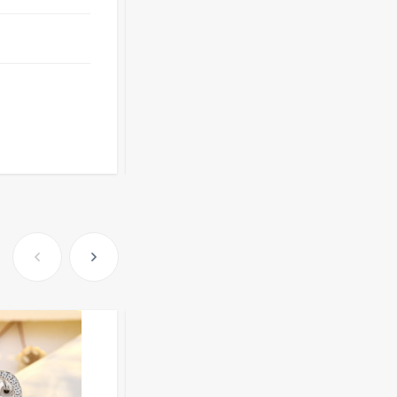
391
₽
Опт
i
от
45 ₽
оптовые цены
Очки Q40353
91
₽
Розница от 1000 ₽
512,30
₽
339
₽
В КОРЗИНУ
Часы мужские K32243
471,40
₽
379
₽
Ободок F21530
477
₽