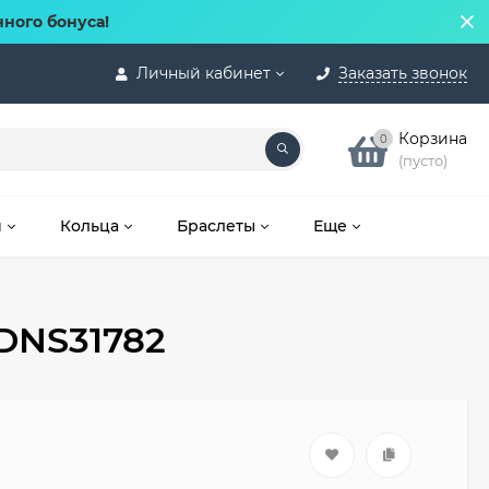
нного бонуса!
Личный кабинет
Заказать звонок
Корзина
0
(пусто)
и
Кольца
Браслеты
Еще
DNS31782