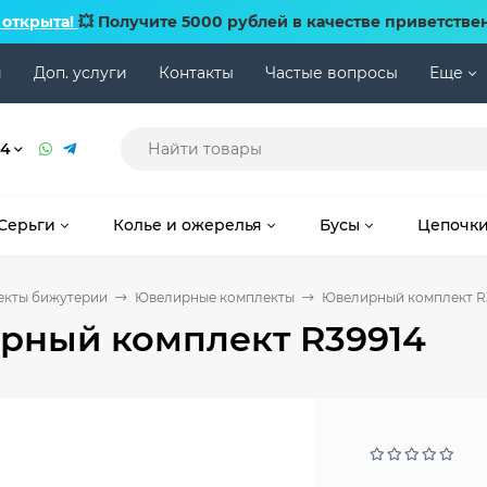
 открыта!
💥 Получите 5000 рублей в качестве приветстве
и
Доп. услуги
Контакты
Частые вопросы
Еще
74
Серьги
Колье и ожерелья
Бусы
Цепочк
екты бижутерии
Ювелирные комплекты
Ювелирный комплект R
рный комплект R39914