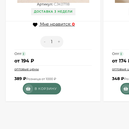
Артикул:
CJK07118
ДОСТАВКА 3 НЕДЕЛИ
Мне нравится:
0
-
+
Опт
Опт
i
i
от
194 ₽
от
174 
оптовые цены
оптовые 
389
₽
348
₽
Розница от 1000 ₽
Ро
В КОРЗИНУ