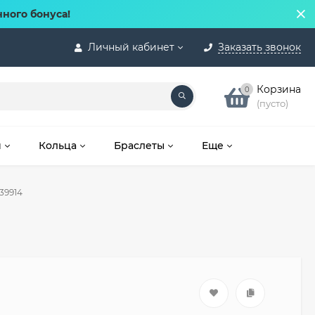
нного бонуса!
Личный кабинет
Заказать звонок
Корзина
0
(пусто)
и
Кольца
Браслеты
Еще
39914