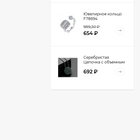
Ювелирное кольцо
F78694
989,30
₽
654
₽
Серебристая
Цепочка с объемным
кулоном-шаром
692
₽
D98940
Очки P30355
590
₽
391
₽