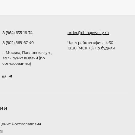
Очки Q40353
512,30
₽
339
₽
8 (964) 635-16-74
order@chinajewelry.ru
8 (902) 569-67-40
Часы работы офиса 4:30-
Часы мужские K32243
18:30 (МСК +5) По будням
г. Москва, Павловская ул.,
вл7 - пункт выдачи (по
471,40
₽
согласованию)
379
₽
Ободок F21530
477
₽
НИИ
Денис Ростиславович
Очки P96397
61