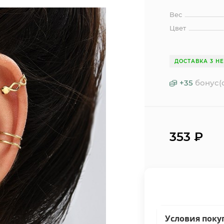
Вес
Цвет
ДОСТАВКА 3 Н
+
35
бонус(
353
₽
Условия поку