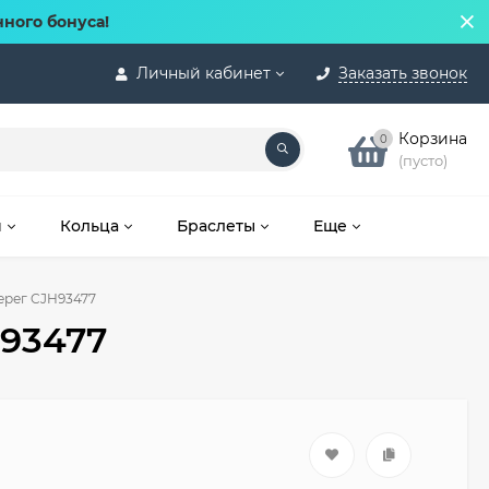
нного бонуса!
Личный кабинет
Заказать звонок
Корзина
0
(пусто)
и
Кольца
Браслеты
Еще
ерег CJH93477
93477