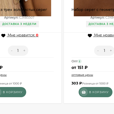
з трех золотистых серег
Набор серег с геоме
яща с цирконом CJX85507
рисунком CJX84053
Артикул:
CJX85507
Артикул:
CJX8
ДОСТАВКА 3 НЕДЕЛИ
ДОСТАВКА 3 Н
Мне нравится:
0
Мне нрави
-
+
-
+
Опт
i
 ₽
от
151 ₽
цены
оптовые цены
303
₽
зница от 1000 ₽
Розница от 1000 ₽
В КОРЗИНУ
В КОРЗИНУ