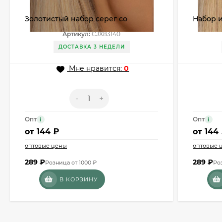
Золотистый набор серег со
Набор и
звездой и луной CJX83140
для хр
Артикул:
CJX83140
ДОСТАВКА 3 НЕДЕЛИ
Мне нравится:
0
-
+
Опт
Опт
i
i
от
144 ₽
от
144
оптовые цены
оптовые 
289
₽
289
₽
Розница от 1000 ₽
Ро
В КОРЗИНУ