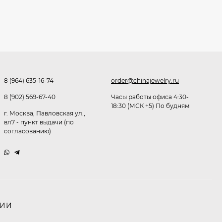
Очки Q40353
512,30
₽
339
₽
8 (964) 635-16-74
order@chinajewelry.ru
Часы мужские K32243
8 (902) 569-67-40
Часы работы офиса 4:30-
18:30 (МСК +5) По будням
471,40
₽
г. Москва, Павловская ул.,
379
₽
вл7 - пункт выдачи (по
согласованию)
Ободок F21530
477
₽
НИИ