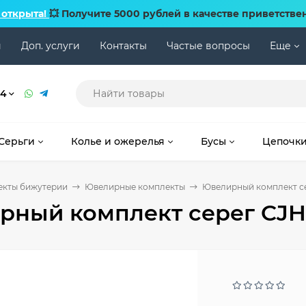
 открыта!
💥 Получите 5000 рублей в качестве приветстве
и
Доп. услуги
Контакты
Частые вопросы
Еще
74
Серьги
Колье и ожерелья
Бусы
Цепочк
екты бижутерии
Ювелирные комплекты
Ювелирный комплект с
рный комплект серег CJH