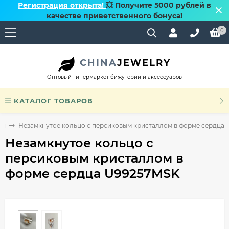
Регистрация открыта!
💥 Получите 5000 рублей в
качестве приветственного бонуса!
0
CHINA
JEWELRY
Оптовый гипермаркет бижутерии и аксессуаров
КАТАЛОГ ТОВАРОВ
ии
Незамкнутое кольцо с персиковым кристаллом в форме сердца
Незамкнутое кольцо с
персиковым кристаллом в
форме сердца U99257MSK