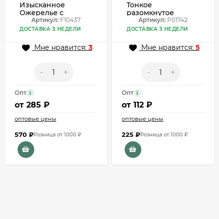
Изысканное
Тонкое
Ожерелье с
разомкнутое
веером из темных
Артикул:
F10437
кольцо с цветами и
Артикул:
P01742
кристаллов F10437
камнями P01742
ДОСТАВКА 3 НЕДЕЛИ
ДОСТАВКА 3 НЕДЕЛИ
Мне нравится:
3
Мне нравится:
5
-
+
-
+
Опт
Опт
i
i
от
285 ₽
от
112 ₽
оптовые цены
оптовые цены
570
₽
225
₽
Розница от 1000 ₽
Розница от 1000 ₽