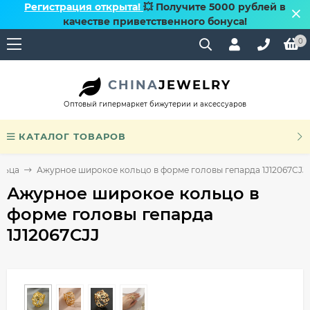
Регистрация открыта!
💥 Получите 5000 рублей в
качестве приветственного бонуса!
0
CHINA
JEWELRY
Оптовый гипермаркет бижутерии и аксессуаров
КАТАЛОГ ТОВАРОВ
льца
Ажурное широкое кольцо в форме головы гепарда 1J12067CJJ
Ажурное широкое кольцо в
форме головы гепарда
1J12067CJJ