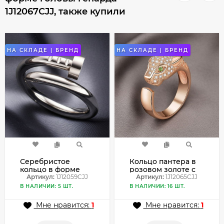
1J12067CJJ, также купили
НА СКЛАДЕ | БРЕНД
НА СКЛАДЕ | БРЕНД
Серебристое
Кольцо пантера в
кольцо в форме
розовом золоте с
изогнутого гвоздя
Артикул:
1J12059CJJ
кристаллами
Артикул:
1J12065CJJ
1J12059CJJ
1J12065CJJ
В НАЛИЧИИ: 5 ШТ.
В НАЛИЧИИ: 16 ШТ.
Мне нравится:
1
Мне нравится:
1