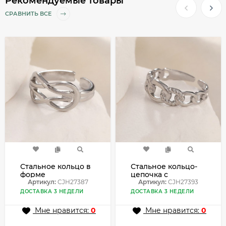
Рекомендуемые товары
СРАВНИТЬ ВСЕ
Стальное кольцо в
Стальное кольцо-
форме
цепочка с
переплетенного
Артикул:
CJH27387
сияющими
Артикул:
CJH27393
узла CJH27387
звеньями CJH27393
ДОСТАВКА 3 НЕДЕЛИ
ДОСТАВКА 3 НЕДЕЛИ
Мне нравится:
0
Мне нравится:
0