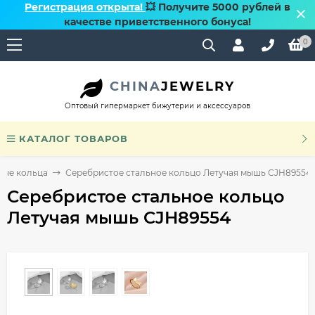
Регистрация открыта!
💥 Получите 5000 рублей в
качестве приветственного бонуса!
0
CHINA
JEWELRY
Оптовый гипермаркет бижутерии и аксессуаров
КАТАЛОГ ТОВАРОВ
ные кольца
Серебристое стальное кольцо Летучая мышь CJH89554
Серебристое стальное кольцо
Летучая мышь CJH89554