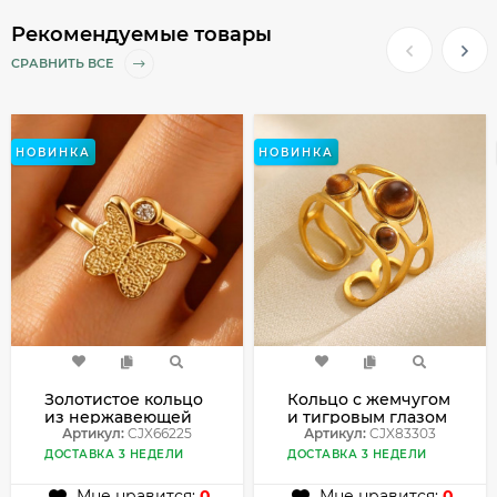
Рекомендуемые товары
СРАВНИТЬ ВСЕ
НОВИНКА
НОВИНКА
Золотистое кольцо
Кольцо с жемчугом
из нержавеющей
и тигровым глазом
стали с бабочкой
Артикул:
CJX66225
в виде овала
Артикул:
CJX83303
CJX66225
CJX83303
ДОСТАВКА 3 НЕДЕЛИ
ДОСТАВКА 3 НЕДЕЛИ
Мне нравится:
0
Мне нравится:
0