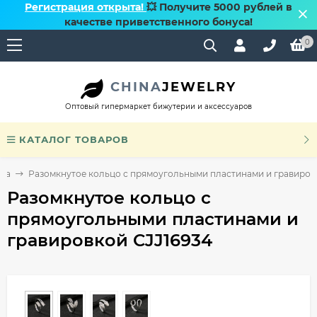
Регистрация открыта!
💥 Получите 5000 рублей в
качестве приветственного бонуса!
0
CHINA
JEWELRY
Оптовый гипермаркет бижутерии и аксессуаров
КАТАЛОГ ТОВАРОВ
ьца
Разомкнутое кольцо с прямоугольными пластинами и гравиров
Разомкнутое кольцо с
прямоугольными пластинами и
гравировкой CJJ16934