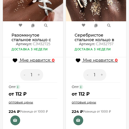
Разомкнутое
Серебристое
стальное кольцо с
стальное кольцо в
перекрещенными
Артикул:
CJM32725
форме морской
Артикул:
CJM32757
линиями CJM32725
звезды CJM32757
ДОСТАВКА 3 НЕДЕЛИ
ДОСТАВКА 3 НЕДЕЛИ
Мне нравится:
0
Мне нравится:
0
-
+
-
+
Опт
Опт
i
i
от
112 ₽
от
112 ₽
оптовые цены
оптовые цены
224
₽
224
₽
Розница от 1000 ₽
Розница от 1000 ₽