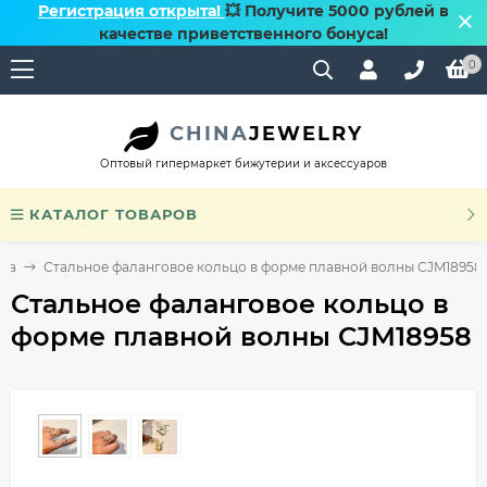
Регистрация открыта!
💥 Получите 5000 рублей в
качестве приветственного бонуса!
0
CHINA
JEWELRY
Оптовый гипермаркет бижутерии и аксессуаров
КАТАЛОГ ТОВАРОВ
ьца
Стальное фаланговое кольцо в форме плавной волны CJM18958
Стальное фаланговое кольцо в
форме плавной волны CJM18958