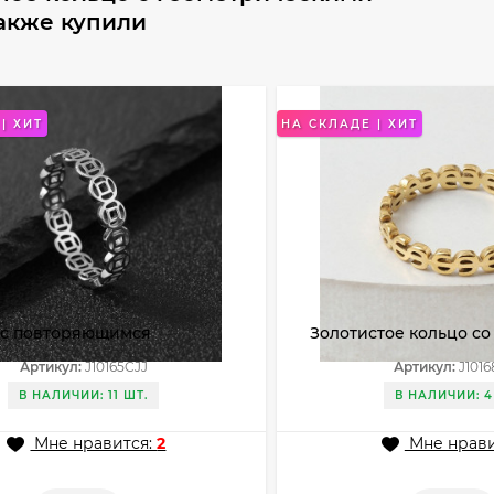
также купили
| ХИТ
НА СКЛАДЕ | ХИТ
 с повторяющимся
Золотистое кольцо со
нтом в виде восточных
узором в виде знака 
Артикул:
J10165CJJ
Артикул:
J1016
фов J10165CJJ
J10168CJJ
В НАЛИЧИИ: 11 ШТ.
В НАЛИЧИИ: 4
Мне нравится:
2
Мне нрави