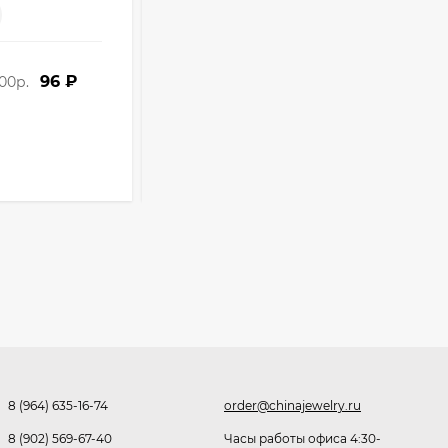
-
+
512,30
₽
Опт
i
339
₽
96 ₽
89 ₽
00р.
распродажа 50% от 3000р.
179
₽
Розница от 1000 ₽
Часы мужские K32243
В КОРЗИНУ
471,40
₽
379
₽
Ободок F21530
477
₽
8 (964) 635-16-74
order@chinajewelry.ru
Очки P96397
8 (902) 569-67-40
Часы работы офиса 4:30-