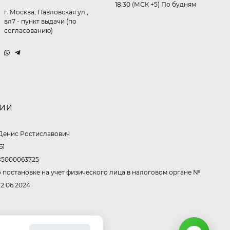
18:30 (МСК +5) По будням
369,10
₽
г. Москва, Павловская ул.,
260
₽
вл7 - пункт выдачи (по
согласованию)
Очки P11514
321,50
₽
213
₽
НИИ
Очки K82672
Денис Ростиславович
61
302,60
₽
213
₽
5000063725
 постановке на учет физического лица в налоговом органе №
12.06.2024
Очки P38980
291,80
₽
253
₽