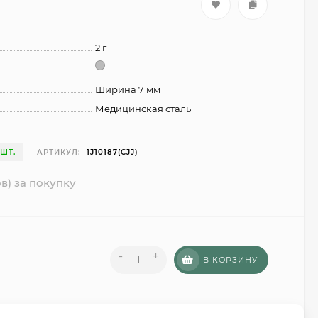
2 г
Ширина 7 мм
Медицинская сталь
 ШТ.
АРТИКУЛ:
1J10187(CJJ)
в) за покупку
-
+
В КОРЗИНУ