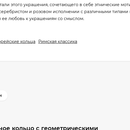
етали этого украшения, сочетающего в себе этнические мот
 серебристом и розовом исполнении с различными типами 
и ее любовь к украшениям со смыслом.
орейские кольца
Римская классика
и
ное кольцо с геометрическими