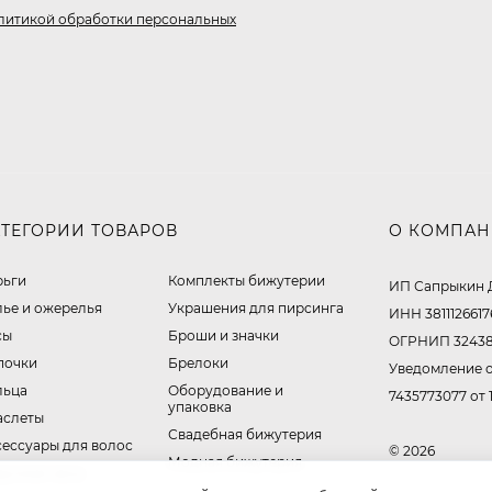
литикой обработки персональных
АТЕГОРИИ ТОВАРОВ
О КОМПА
рьги
Комплекты бижутерии
ИП Сапрыкин 
лье и ожерелья
Украшения для пирсинга
ИНН 3811126617
сы
Броши и значки
ОГРНИП 32438
почки
Брелоки
Уведомление о
льца
Оборудование и
7435773077 от 
упаковка
аслеты
Свадебная бижутерия
сессуары для волос
© 2026
Модная бижутерия
ручные часы