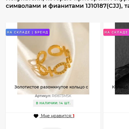
символами и фианитами 1J10187(CJJ), 
НА СКЛАДЕ | БРЕНД
НА СКЛАДЕ 
Золотистое разомкнутое кольцо с
Кольцо
ажурными кругами и камнями
орнаме
Артикул:
R61673MSK
R61673MSK
иерогли
В НАЛИЧИИ: 14 ШТ.
Мне нравится:
1