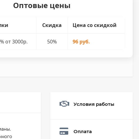
Оптовые цены
пки
Скидка
Цена со скидкой
% от 3000р.
50%
96 руб.
Условия работы
Мешочек (5*7см)
Q73882
26,60
₽
маны.
Оплата
19
₽
нного