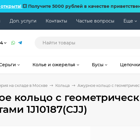
 открыта!
💥 Получите 5000 рублей в качестве приветстве
и
Доп. услуги
Контакты
Частые вопросы
Еще
74
Серьги
Колье и ожерелья
Бусы
Цепочк
рия на складе в Москве
Кольца
Ажурное кольцо с геометрическ
ое кольцо с геометричес
ами 1J10187(CJJ)