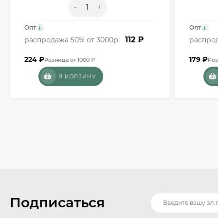
-
+
Опт
Опт
i
i
112 ₽
распродажа 50% от 3000р.
распрод
224
₽
179
₽
Розница от 1000 ₽
Роз
В КОРЗИНУ
Подписаться