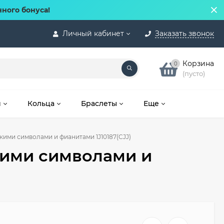
нного бонуса!
Личный кабинет
Заказать звонок
Корзина
0
(пусто)
и
Кольца
Браслеты
Еще
ими символами и фианитами 1J10187(CJJ)
кими символами и