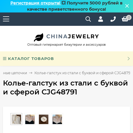
Регистрация открыта!
💥 Получите 5000 рублей в
качестве приветственного бонуса!
0
CHINA
JEWELRY
Оптовый гипермаркет бижутерии и аксессуаров
КАТАЛОГ ТОВАРОВ
льные цепочки
Колье-галстук из стали с буквой и сферой CJG48791
Колье-галстук из стали с буквой
и сферой CJG48791