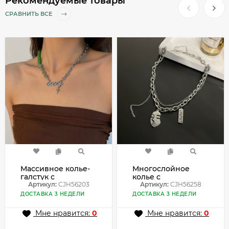
Рекомендуемые товары
СРАВНИТЬ ВСЕ
Массивное колье-
Многослойное
галстук с
колье с
акцентным
Артикул:
CJH56203
абстрактным
Артикул:
CJH56258
плетением
медальоном-ликом
ДОСТАВКА 3 НЕДЕЛИ
ДОСТАВКА 3 НЕДЕЛИ
CJH56203
CJH56258
Мне нравится:
0
Мне нравится:
0