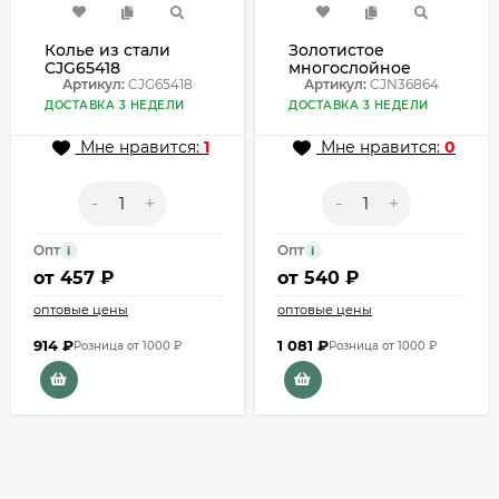
Колье из стали
Золотистое
CJG65418
многослойное
Артикул:
CJG65418
колье-цепь
Артикул:
CJN36864
CJN36864
ДОСТАВКА 3 НЕДЕЛИ
ДОСТАВКА 3 НЕДЕЛИ
Мне нравится:
1
Мне нравится:
0
-
+
-
+
Опт
Опт
i
i
от
457 ₽
от
540 ₽
оптовые цены
оптовые цены
914
₽
1 081
₽
Розница от 1000 ₽
Розница от 1000 ₽