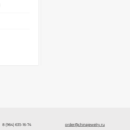
-
+
Очки Q40353
Опт
i
512,30
₽
от
238 ₽
339
₽
оптовые цены
476
₽
Розница от 1000 ₽
Часы мужские K32243
В КОРЗИНУ
471,40
₽
379
₽
Ободок F21530
477
₽
8 (964) 635-16-74
order@chinajewelry.ru