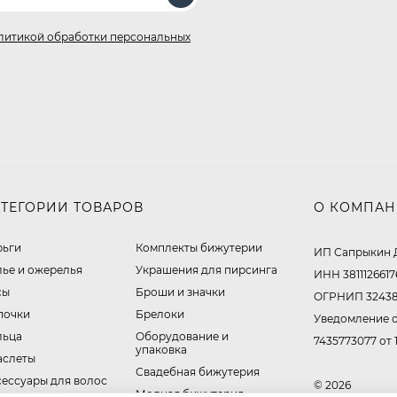
литикой обработки персональных
АТЕГОРИИ ТОВАРОВ
О КОМПА
рьги
Комплекты бижутерии
ИП Сапрыкин 
лье и ожерелья
Украшения для пирсинга
ИНН 3811126617
сы
Броши и значки
ОГРНИП 32438
почки
Брелоки
Уведомление о
льца
Оборудование и
7435773077 от 
упаковка
аслеты
Свадебная бижутерия
сессуары для волос
© 2026
Модная бижутерия