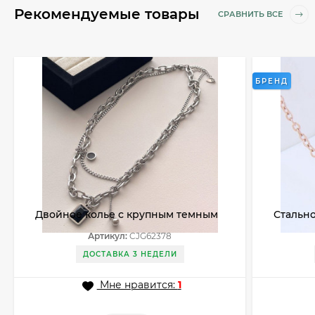
Рекомендуемые товары
СРАВНИТЬ ВСЕ
БРЕНД
Двойное колье с крупным темным
Стальн
кристаллом CJG62378
кулоно
Артикул:
CJG62378
A64078
ДОСТАВКА 3 НЕДЕЛИ
Мне нравится:
1