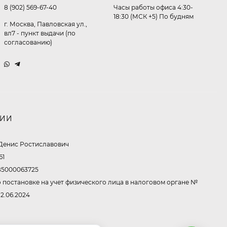
Очки P96397
8 (902) 569-67-40
Часы работы офиса 4:30-
18:30 (МСК +5) По будням
г. Москва, Павловская ул.,
369,10
₽
вл7 - пункт выдачи (по
260
₽
согласованию)
Очки P11514
321,50
₽
213
₽
НИИ
Денис Ростиславович
Очки K82672
61
302,60
₽
5000063725
213
₽
 постановке на учет физического лица в налоговом органе №
12.06.2024
Очки P38980