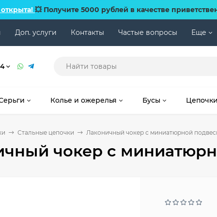
 открыта!
💥 Получите 5000 рублей в качестве приветстве
и
Доп. услуги
Контакты
Частые вопросы
Еще
74
Серьги
Колье и ожерелья
Бусы
Цепочк
ки
Стальные цепочки
Лаконичный чокер с миниатюрной подвес
ичный чокер с миниатюрн