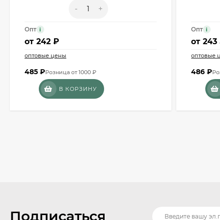
-
+
Опт
Опт
i
i
от
242 ₽
от
243
оптовые цены
оптовые 
485
₽
486
₽
Розница от 1000 ₽
Ро
В КОРЗИНУ
Подписаться