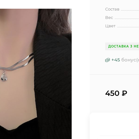
Состав
Вес
Цвет
ДОСТАВКА 3 Н
+
45
бонус(
450
₽