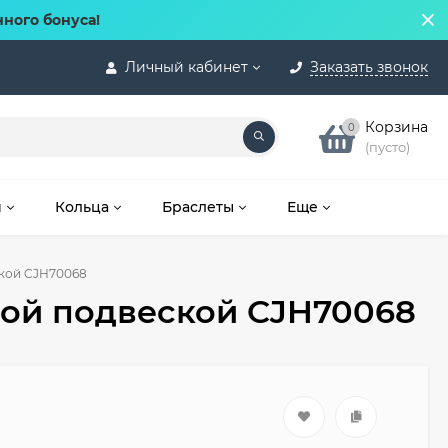
нного бонуса!
Личный кабинет
Заказать звонок
Корзина
0
(пусто)
и
Кольца
Браслеты
Еще
кой CJH70068
ой подвеской CJH70068