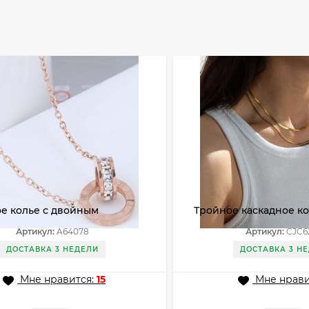
ое колье с двойным
Тройное каскадное ко
м и римскими цифрами
золотистой стали CJC
Артикул:
A64078
Артикул:
CJC6
ДОСТАВКА 3 НЕДЕЛИ
ДОСТАВКА 3 Н
Мне нравится:
15
Мне нрави