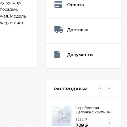
26,60
₽
му кулону.
Оплата
19
₽
посадки.
учая. Модель
окер станет
Доставка
Мешочек (5*7см)
Q73940
26,60
₽
19
₽
Документы
Мешочек (5*7см)
Q73952
24,90
₽
19
₽
РАСПРОДАЖА!
Серебристая
Цепочка с крупным
крестом из
1 232
₽
кристаллов E47540
729
₽