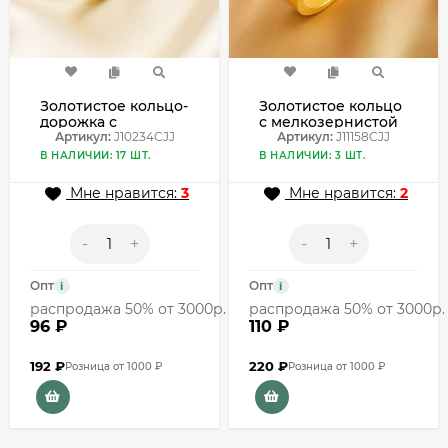
Золотистое кольцо-
Золотистое кольцо
дорожка с
с мелкозернистой
эффектом
Артикул:
J10234CJJ
сатиновой
Артикул:
J11158CJJ
алмазной грани
текстурой J11158CJJ
В НАЛИЧИИ: 17 ШТ.
В НАЛИЧИИ: 3 ШТ.
J10234CJJ
Мне нравится:
3
Мне нравится:
2
-
+
-
+
Опт
Опт
i
i
распродажа 50% от 3000р.
распродажа 50% от 3000р.
96 ₽
110 ₽
192
₽
220
₽
Розница от 1000 ₽
Розница от 1000 ₽