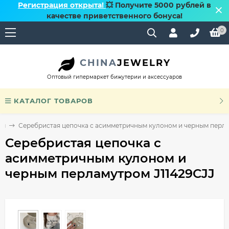
Регистрация открыта!
💥 Получите 5000 рублей в
качестве приветственного бонуса!
0
CHINA
JEWELRY
Оптовый гипермаркет бижутерии и аксессуаров
КАТАЛОГ ТОВАРОВ
ом
Серебристая цепочка с асимметричным кулоном и черным перла
Серебристая цепочка с
асимметричным кулоном и
черным перламутром J11429CJJ