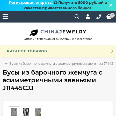
Регистрация открыта!
💥 Получите 5000 рублей в
качестве приветственного бонуса!
0
CHINA
JEWELRY
Оптовый гипермаркет бижутерии и аксессуаров
КАТАЛОГ ТОВАРОВ
ом
Бусы из барочного жемчуга с асимметричными звеньями J11445C
Бусы из барочного жемчуга с
асимметричными звеньями
J11445CJJ