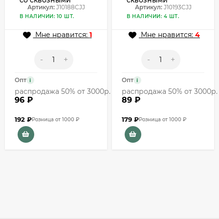
со сквозными
сквозными
звездочками по
Артикул:
J10188CJJ
элементами в
Артикул:
J10193CJJ
всей окружности
форме звездочек
В НАЛИЧИИ: 10 ШТ.
В НАЛИЧИИ: 4 ШТ.
J10188CJJ
J10193CJJ
Мне нравится:
1
Мне нравится:
4
-
+
-
+
Опт
Опт
i
i
распродажа 50% от 3000р.
распродажа 50% от 3000р.
96 ₽
89 ₽
192
₽
179
₽
Розница от 1000 ₽
Розница от 1000 ₽