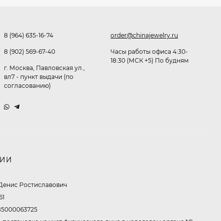
477
₽
8 (964) 635-16-74
order@chinajewelry.ru
Очки P96397
8 (902) 569-67-40
Часы работы офиса 4:30-
18:30 (МСК +5) По будням
г. Москва, Павловская ул.,
369,10
₽
вл7 - пункт выдачи (по
260
₽
согласованию)
Очки P11514
321,50
₽
213
₽
НИИ
Денис Ростиславович
Очки K82672
61
302,60
₽
5000063725
213
₽