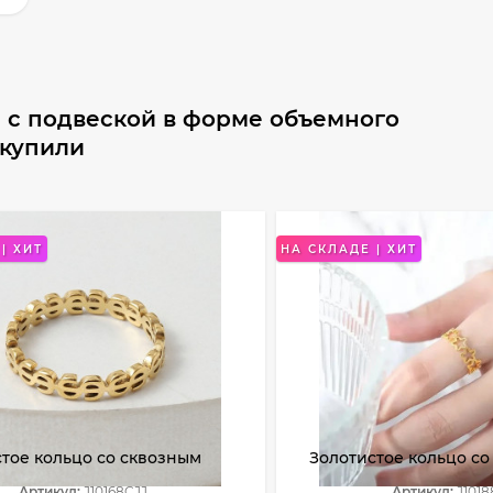
 с подвеской в форме объемного
 купили
| ХИТ
НА СКЛАДЕ | ХИТ
тое кольцо со сквозным
Золотистое кольцо с
в виде знака доллара
звездочками по всей
Артикул:
J10168CJJ
Артикул:
J1018