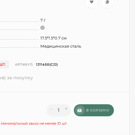
7 г
17.5*1.5*0.7 см
Медицинская сталь
ШТ.
АРТИКУЛ:
1J11450(CJJ)
ов) за покупку
-
+
В КОРЗИНУ
 минимальный заказ не менее 10 шт..