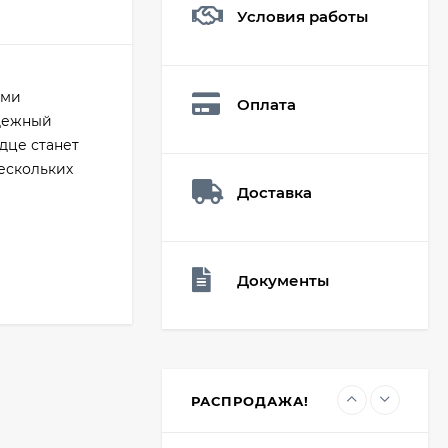
Условия работы
Мешочек (5*7см)
Q73882
26,60
₽
ыми
Оплата
19
₽
адежный
дце станет
ескольких
Доставка
Мешочек (5*7см)
Q73940
26,60
₽
19
₽
Документы
Мешочек (5*7см)
Q73952
24,90
₽
19
₽
РАСПРОДАЖА!