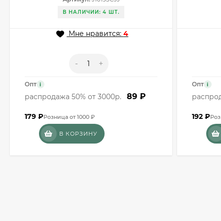
J10193CJJ
J10168C
В НАЛИЧИИ: 4 ШТ.
Мне нравится:
4
-
+
Опт
Опт
i
i
89 ₽
распродажа 50% от 3000р.
распрод
179
₽
192
₽
Розница от 1000 ₽
Роз
В КОРЗИНУ