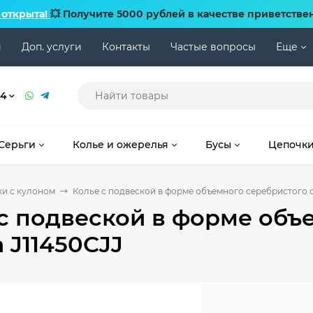
 открыта!
💥 Получите 5000 рублей в качестве приветстве
и
Доп. услуги
Контакты
Частые вопросы
Еще
74
Серьги
Колье и ожерелья
Бусы
Цепочк
и с кулоном
Колье с подвеской в форме объемного серебристого с
с подвеской в форме объ
 J11450CJJ