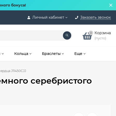
нного бонуса!
Личный кабинет
Заказать звонок
Корзина
0
(пусто)
и
Кольца
Браслеты
Еще
ердца J11450CJJ
емного серебристого