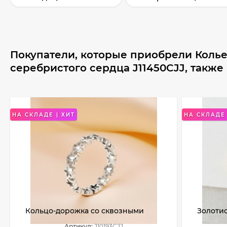
Покупатели, которые приобрели Колье
серебристого сердца J11450CJJ, также
НА СКЛАДЕ | ХИТ
НА СКЛАДЕ 
Кольцо-дорожка со сквозными
Золотис
элементами в форме звездочек
узором 
Артикул:
J10193CJJ