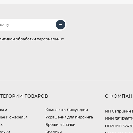
литикой обработки персональных
АТЕГОРИИ ТОВАРОВ
О КОМПА
рьги
Комплекты бижутерии
ИП Сапрыкин 
лье и ожерелья
Украшения для пирсинга
ИНН 3811126617
сы
Броши и значки
ОГРНИП 32438
почки
Брелоки