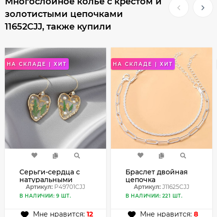
Многослойное колье с крестом и
золотистыми цепочками
11652CJJ, также купили
НА СКЛАДЕ | ХИТ
НА СКЛАДЕ | ХИТ
Серьги-сердца с
Браслет двойная
натуральными
цепочка
сухоцветами
Артикул:
P49701CJJ
серебристого
Артикул:
J11625CJJ
P49701CJJ
цвета J11625CJJ
В НАЛИЧИИ: 9 ШТ.
В НАЛИЧИИ: 221 ШТ.
Мне нравится:
12
Мне нравится:
8