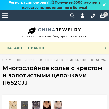
Регистрация открыта!
💥 Получите 5000 рублей в
качестве приветственного бонуса!
0
CHINA
JEWELRY
Оптовый гипермаркет бижутерии и аксессуаров
КАТАЛОГ ТОВАРОВ
ье
Многослойное колье с крестом и золотистыми цепочками 11652C
Многослойное колье с крестом
и золотистыми цепочками
11652CJJ