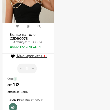
Колье на тело
CJD90076
Артикул:
CJD90076
ДОСТАВКА 3 НЕДЕЛИ
Мне нравится:
0
-
+
Опт
i
от
1 ₽
оптовые цены
1 506
₽
Розница от 1000 ₽