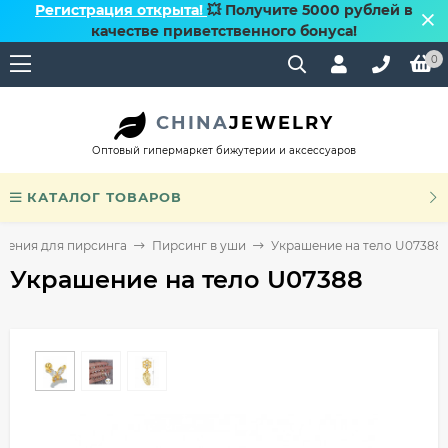
Регистрация открыта!
💥 Получите 5000 рублей в
качестве приветственного бонуса!
0
CHINA
JEWELRY
Оптовый гипермаркет бижутерии и аксессуаров
КАТАЛОГ ТОВАРОВ
шения для пирсинга
Пирсинг в уши
Украшение на тело U07388
Украшение на тело U07388