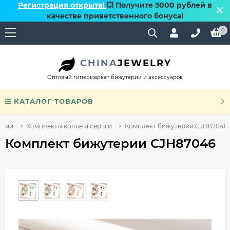
Регистрация открыта!
💥 Получите 5000 рублей в
качестве приветственного бонуса!
0
CHINA
JEWELRY
Оптовый гипермаркет бижутерии и аксессуаров
КАТАЛОГ ТОВАРОВ
ерии
Комплекты колье и серьги
Комплект бижутерии CJH87046
Комплект бижутерии CJH87046