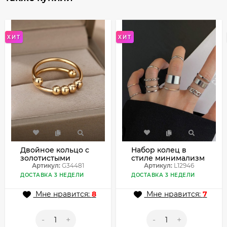
ХИТ
ХИТ
Двойное кольцо с
Набор колец в
золотистыми
стиле минимализм
шариками-
Артикул:
G34481
и гранж L12946
Артикул:
L12946
бегунками G34481
ДОСТАВКА 3 НЕДЕЛИ
ДОСТАВКА 3 НЕДЕЛИ
Мне нравится:
8
Мне нравится:
7
-
+
-
+