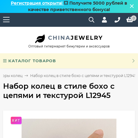
Регистрация открыта!
💥 Получите 5000 рублей в
качестве приветственного бонуса!
0
CHINA
JEWELRY
Оптовый гипермаркет бижутерии и аксессуаров
КАТАЛОГ ТОВАРОВ
боры колец
Набор колец в стиле бохо с цепями и текстурой L12945
Набор колец в стиле бохо с
цепями и текстурой L12945
ХИТ