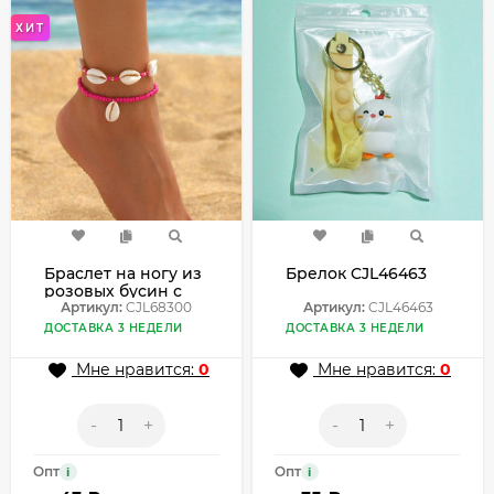
ХИТ
Браслет на ногу из
Брелок CJL46463
розовых бусин с
ракушками
Артикул:
CJL68300
Артикул:
CJL46463
CJL68300
ДОСТАВКА 3 НЕДЕЛИ
ДОСТАВКА 3 НЕДЕЛИ
Мне нравится:
0
Мне нравится:
0
-
+
-
+
Опт
Опт
i
i