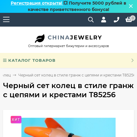
Регистрация открыта!
💥 Получите 5000 рублей в
качестве приветственного бонуса!
0
CHINA
JEWELRY
Оптовый гипермаркет бижутерии и аксессуаров
КАТАЛОГ ТОВАРОВ
колец
Черный сет колец в стиле гранж с цепями и крестами T85256
Черный сет колец в стиле гранж
с цепями и крестами T85256
ХИТ