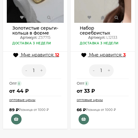
Золотистые серьги-
Набор
кольца в форме
серебристых
изогнутых
Артикул:
Z57715
каффов и
Артикул:
L12133
квадратов Z57715
лаконичных серег
ДОСТАВКА 3 НЕДЕЛИ
ДОСТАВКА 3 НЕДЕЛИ
в стиле
минимализм L12133
Мне нравится:
12
Мне нравится:
3
-
+
-
+
Опт
Опт
i
i
от
44 ₽
от
33 ₽
оптовые цены
оптовые цены
89
₽
66
₽
Розница от 1000 ₽
Розница от 1000 ₽