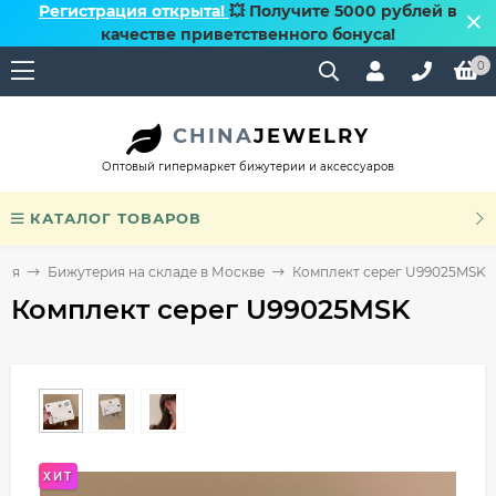
Регистрация открыта!
💥 Получите 5000 рублей в
качестве приветственного бонуса!
0
CHINA
JEWELRY
Оптовый гипермаркет бижутерии и аксессуаров
КАТАЛОГ ТОВАРОВ
ная
Бижутерия на складе в Москве
Комплект серег U99025MSK
Комплект серег U99025MSK
ХИТ