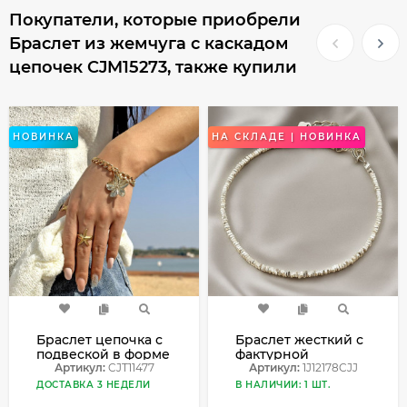
Покупатели, которые приобрели
Браслет из жемчуга с каскадом
цепочек CJM15273, также купили
НОВИНКА
НА СКЛАДЕ | НОВИНКА
Браслет цепочка с
Браслет жесткий с
подвеской в форме
фактурной
клевера CJT11477
Артикул:
CJT11477
поверхностью
Артикул:
1J12178CJJ
1J12178CJJ
ДОСТАВКА 3 НЕДЕЛИ
В НАЛИЧИИ: 1 ШТ.