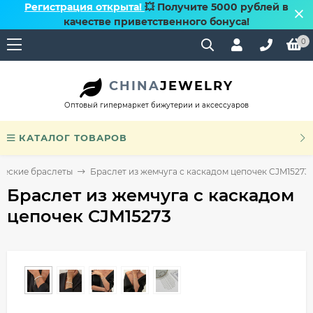
Регистрация открыта!
💥 Получите 5000 рублей в
качестве приветственного бонуса!
0
CHINA
JEWELRY
Оптовый гипермаркет бижутерии и аксессуаров
КАТАЛОГ ТОВАРОВ
ческие браслеты
Браслет из жемчуга с каскадом цепочек CJM15273
Браслет из жемчуга с каскадом
цепочек CJM15273