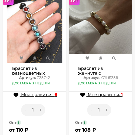
ХИТ
ХИТ
Браслет из
Браслет из
разноцветных
жемчуга с
бусин талисман
Артикул:
Z28742
золотистыми
Артикул:
CJL61286
Z28742
дисками CJL61286
ДОСТАВКА 3 НЕДЕЛИ
ДОСТАВКА 3 НЕДЕЛИ
Мне нравится:
6
Мне нравится:
1
-
+
-
+
Опт
Опт
i
i
от
110 ₽
от
108 ₽