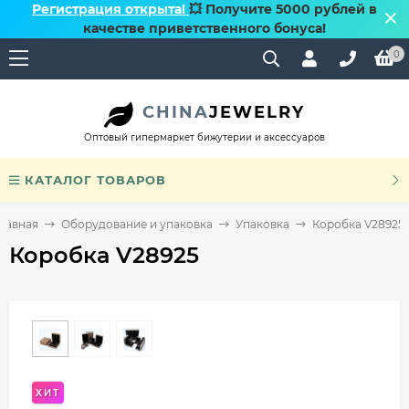
Регистрация открыта!
💥 Получите 5000 рублей в
качестве приветственного бонуса!
0
CHINA
JEWELRY
Оптовый гипермаркет бижутерии и аксессуаров
КАТАЛОГ ТОВАРОВ
лавная
Оборудование и упаковка
Упаковка
Коробка V28925
Коробка V28925
ХИТ