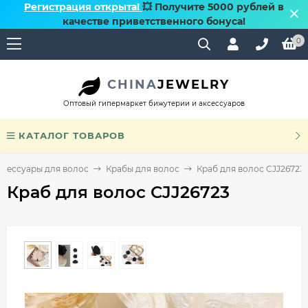
Регистрация открыта!
💥 Получите 5000 рублей в
качестве приветственного бонуса!
0
CHINA
JEWELRY
Оптовый гипермаркет бижутерии и аксессуаров
КАТАЛОГ ТОВАРОВ
ксессуары для волос
Крабы для волос
Краб для волос CJJ26723
Краб для волос CJJ26723