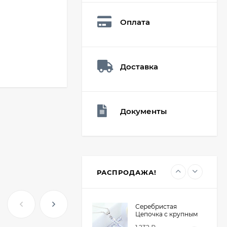
Q73882
26,60
₽
Оплата
19
₽
Доставка
Мешочек (5*7см)
Q73940
26,60
₽
19
₽
Документы
Мешочек (5*7см)
Q73952
24,90
₽
19
₽
РАСПРОДАЖА!
Серебристая
Цепочка с крупным
крестом из