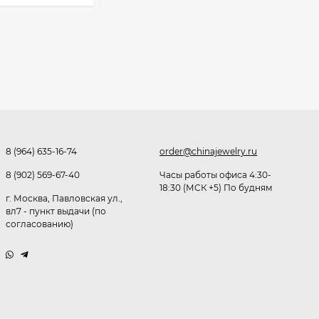
Очки P38980
291,80
₽
253
₽
Очки K82133
255
₽
8 (964) 635-16-74
order@chinajewelry.ru
8 (902) 569-67-40
Часы работы офиса 4:30-
18:30 (МСК +5) По будням
г. Москва, Павловская ул.,
Очки P96375
вл7 - пункт выдачи (по
согласованию)
247,30
₽
199
₽
Очки K82287