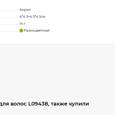
Акрил
4*4.3+4.5*4.5см
14 г
Разноцветный
для волос L09438, также купили