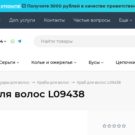
 открыта!
💥 Получите 5000 рублей в качестве приветстве
и
Доп. услуги
Контакты
Частые вопросы
Еще
74
Серьги
Колье и ожерелья
Бусы
Цепочк
уары для волос
Крабы для волос
Краб для волос L09438
ля волос L09438