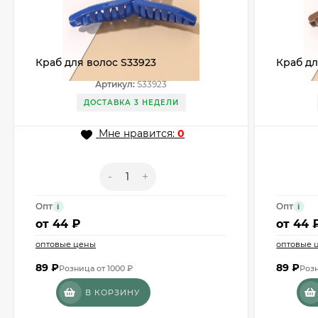
Краб для волос S33923
Краб дл
Артикул:
S33923
ДОСТАВКА 3 НЕДЕЛИ
Мне нравится:
0
-
+
Опт
Опт
i
i
от
44 ₽
от
44 
оптовые цены
оптовые 
89
₽
89
₽
Розница от 1000 ₽
Розн
В КОРЗИНУ