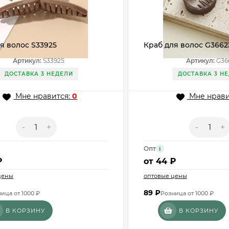
я волос S33925
Краб для волос G3662
Артикул:
S33925
Артикул:
G36
ДОСТАВКА 3 НЕДЕЛИ
ДОСТАВКА 3 Н
Мне нравится:
0
Мне нрави
-
+
-
+
Опт
i
₽
от
44 ₽
цены
оптовые цены
89
₽
ица от 1000 ₽
Розница от 1000 ₽
В КОРЗИНУ
В КОРЗИНУ