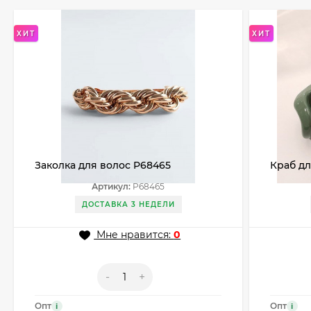
ХИТ
ХИТ
Заколка для волос P68465
Краб д
Артикул:
P68465
ДОСТАВКА 3 НЕДЕЛИ
Мне нравится:
0
-
+
Опт
Опт
i
i