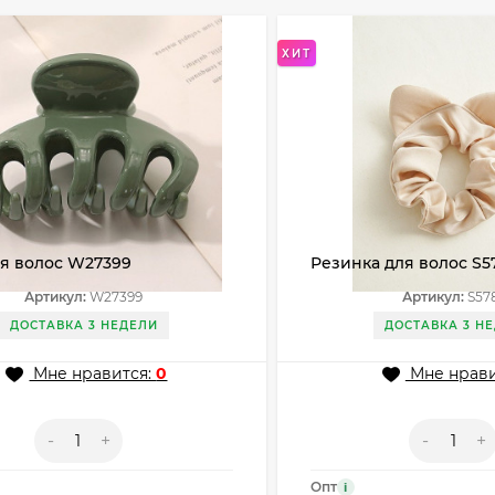
ХИТ
ля волос W27399
Резинка для волос S5
Артикул:
W27399
Артикул:
S57
ДОСТАВКА 3 НЕДЕЛИ
ДОСТАВКА 3 Н
Мне нравится:
0
Мне нрави
-
+
-
+
Опт
i