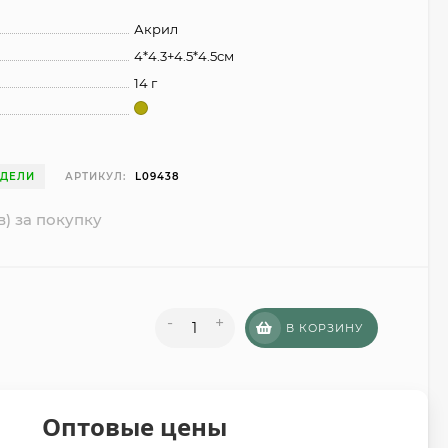
Акрил
4*4.3+4.5*4.5см
14 г
ЕДЕЛИ
АРТИКУЛ:
L09438
в) за покупку
-
+
В КОРЗИНУ
Оптовые цены