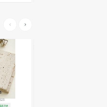
Очки Q40353
512,30
₽
339
₽
ХИТ
Часы мужские K32243
471,40
₽
379
₽
Ободок F21530
3
Краб для волос Z13391
477
₽
623
Артикул:
Z13391
ЕДЕЛИ
ДОСТАВКА 3 НЕДЕЛИ