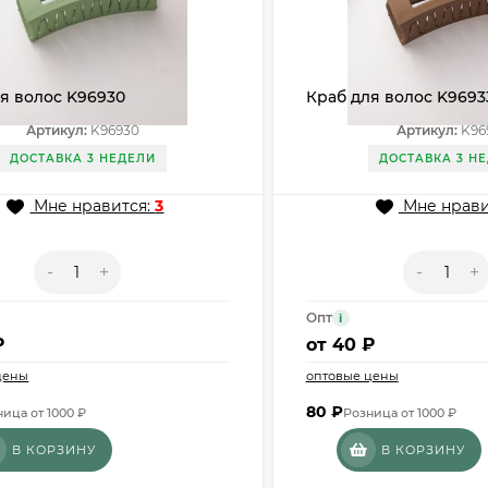
я волос K96930
Краб для волос K9693
Артикул:
K96930
Артикул:
K96
ДОСТАВКА 3 НЕДЕЛИ
ДОСТАВКА 3 Н
Мне нравится:
3
Мне нрави
-
+
-
+
Опт
i
₽
от
40 ₽
цены
оптовые цены
80
₽
ица от 1000 ₽
Розница от 1000 ₽
В КОРЗИНУ
В КОРЗИНУ