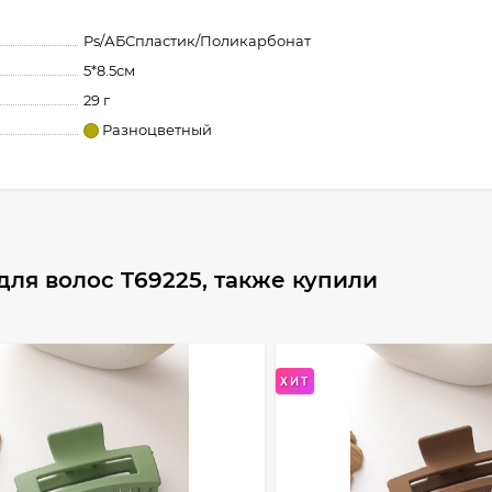
Ps/АБСпластик/Поликарбонат
5*8.5см
29 г
Разноцветный
ля волос T69225, также купили
ХИТ