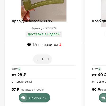
Краб для волос R80715
Краб дл
Артикул:
R80715
ДОСТАВКА 3 НЕДЕЛИ
Мне нравится:
2
-
+
Опт
Опт
i
i
от
28 ₽
от
40 
оптовые цены
оптовые 
57
₽
80
₽
Розница от 1000 ₽
Розн
В КОРЗИНУ