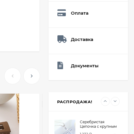
Q73882
26,60
₽
Оплата
19
₽
Доставка
Мешочек (5*7см)
Q73940
26,60
₽
19
₽
Документы
Мешочек (5*7см)
Q73952
24,90
₽
19
₽
РАСПРОДАЖА!
ХИТ
Серебристая
Цепочка с крупным
крестом из