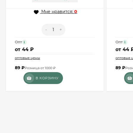
Мне нравится:
0
-
+
Опт
Опт
i
i
от
44 ₽
от
44 
оптовые цены
оптовые 
89
₽
89
₽
Розница от 1000 ₽
Розн
В КОРЗИНУ