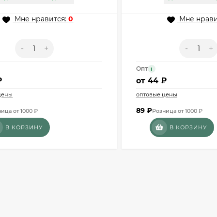
Мне нравится:
0
Мне нрави
-
+
-
+
Опт
i
₽
от
44 ₽
цены
оптовые цены
89
₽
ица от 1000 ₽
Розница от 1000 ₽
В КОРЗИНУ
В КОРЗИНУ