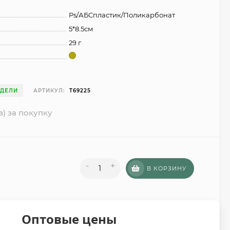
Ps/АБСпластик/Поликарбонат
5*8.5см
29 г
ЕДЕЛИ
АРТИКУЛ:
T69225
в) за покупку
-
+
В КОРЗИНУ
Оптовые цены