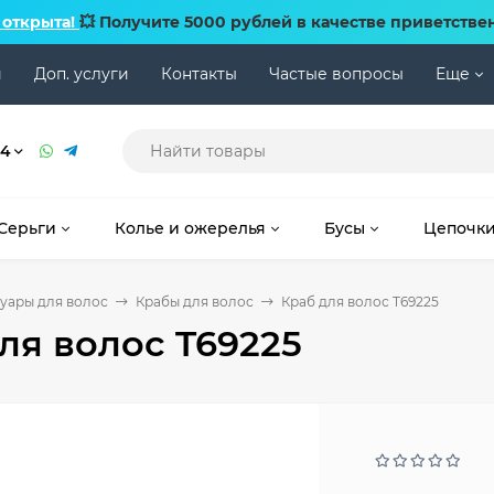
 открыта!
💥 Получите 5000 рублей в качестве приветстве
и
Доп. услуги
Контакты
Частые вопросы
Еще
74
Серьги
Колье и ожерелья
Бусы
Цепочк
уары для волос
Крабы для волос
Краб для волос T69225
ля волос T69225