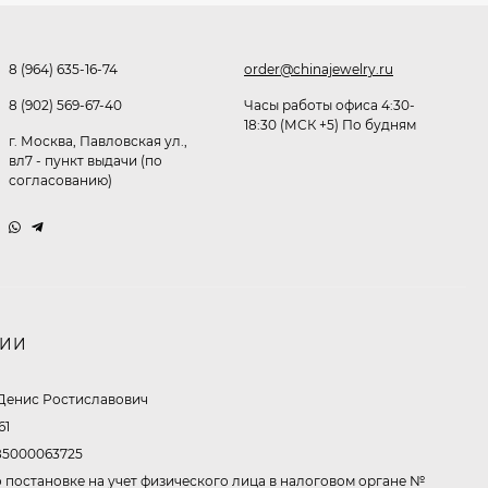
Очки P38980
291,80
₽
8 (964) 635-16-74
order@chinajewelry.ru
253
₽
8 (902) 569-67-40
Часы работы офиса 4:30-
18:30 (МСК +5) По будням
г. Москва, Павловская ул.,
Очки K82133
вл7 - пункт выдачи (по
согласованию)
255
₽
Очки P96375
НИИ
247,30
₽
199
₽
Денис Ростиславович
61
5000063725
Очки K82287
 постановке на учет физического лица в налоговом органе №