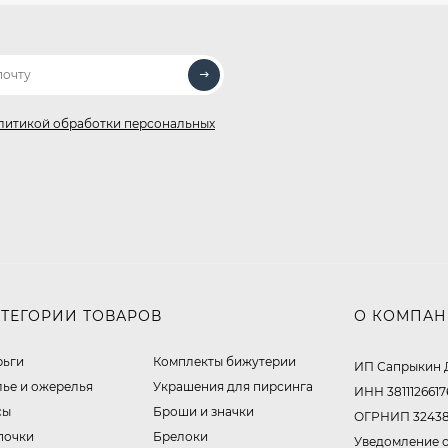
литикой обработки персональных
АТЕГОРИИ ТОВАРОВ
О КОМПА
рьги
Комплекты бижутерии
ИП Сапрыкин 
лье и ожерелья
Украшения для пирсинга
ИНН 3811126617
сы
Броши и значки
ОГРНИП 32438
почки
Брелоки
Уведомление о