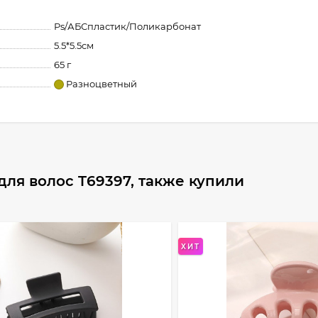
Ps/АБСпластик/Поликарбонат
5.5*5.5см
65 г
Разноцветный
ля волос T69397, также купили
ХИТ