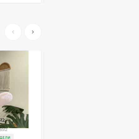
Очки Q40353
512,30
₽
339
₽
Часы мужские K32243
471,40
₽
379
₽
Ободок F21530
12
Краб для волос CJJ28513
477
₽
8512
Артикул:
CJJ28513
ЕДЕЛИ
ДОСТАВКА 3 НЕДЕЛИ