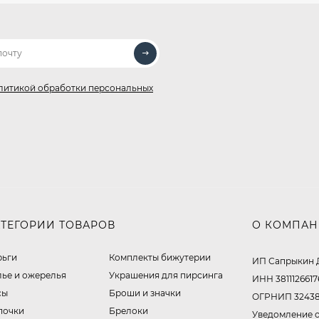
литикой обработки персональных
АТЕГОРИИ ТОВАРОВ
О КОМПА
рьги
Комплекты бижутерии
ИП Сапрыкин 
лье и ожерелья
Украшения для пирсинга
ИНН 3811126617
сы
Броши и значки
ОГРНИП 32438
почки
Брелоки
Уведомление о