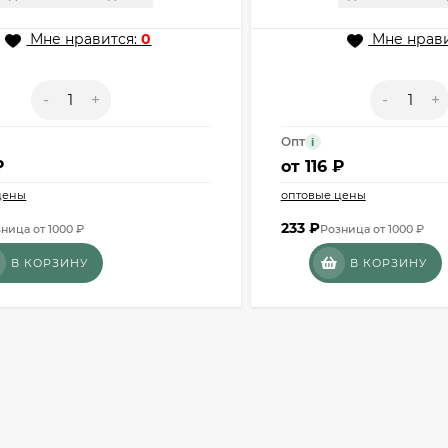
Мне нравится:
0
Мне нрави
-
+
-
+
Опт
i
₽
от
116 ₽
цены
оптовые цены
233
₽
ница от 1000 ₽
Розница от 1000 ₽
В КОРЗИНУ
В КОРЗИНУ