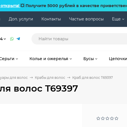
 открыта!
💥 Получите 5000 рублей в качестве приветстве
и
Доп. услуги
Контакты
Частые вопросы
Еще
74
Серьги
Колье и ожерелья
Бусы
Цепочк
уары для волос
Крабы для волос
Краб для волос T69397
ля волос T69397