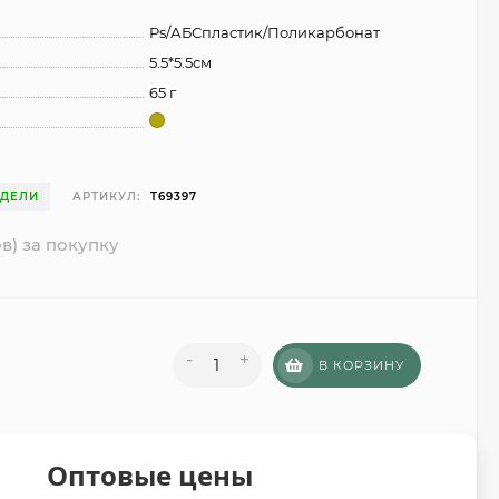
Ps/АБСпластик/Поликарбонат
5.5*5.5см
65 г
ЕДЕЛИ
АРТИКУЛ:
T69397
в) за покупку
-
+
В КОРЗИНУ
Оптовые цены