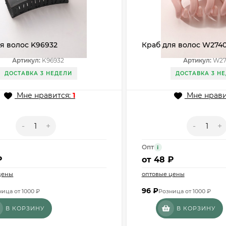
я волос K96932
Краб для волос W2740
Артикул:
K96932
Артикул:
W27
ДОСТАВКА 3 НЕДЕЛИ
ДОСТАВКА 3 Н
Мне нравится:
1
Мне нрави
-
+
-
+
Опт
i
₽
от
48 ₽
цены
оптовые цены
96
₽
ица от 1000 ₽
Розница от 1000 ₽
В КОРЗИНУ
В КОРЗИНУ