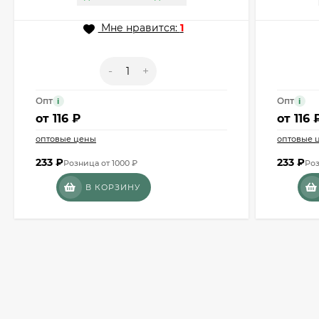
Мне нравится:
1
-
+
Опт
Опт
i
i
от
116 ₽
от
116 
оптовые цены
оптовые 
233
₽
233
₽
Розница от 1000 ₽
Роз
В КОРЗИНУ