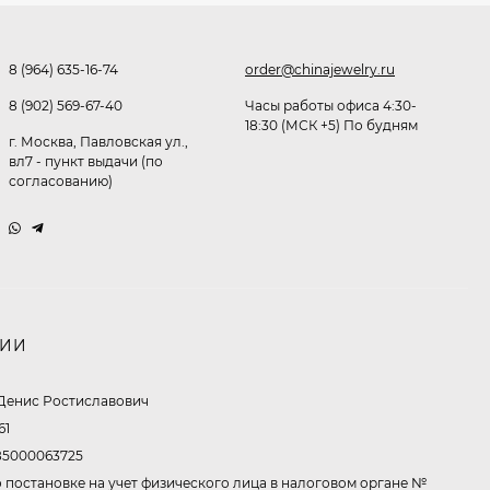
Очки P38980
291,80
₽
8 (964) 635-16-74
order@chinajewelry.ru
253
₽
8 (902) 569-67-40
Часы работы офиса 4:30-
18:30 (МСК +5) По будням
г. Москва, Павловская ул.,
Очки K82133
вл7 - пункт выдачи (по
согласованию)
255
₽
Очки P96375
НИИ
247,30
₽
199
₽
Денис Ростиславович
61
5000063725
Очки K82287
 постановке на учет физического лица в налоговом органе №