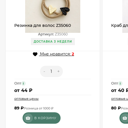
Резинка для волос Z35060
Краб дл
Артикул:
Z35060
ДОСТАВКА 3 НЕДЕЛИ
Мне нравится:
2
-
+
Опт
Опт
i
i
от
44 ₽
от
40 
оптовые цены
оптовые 
89
₽
80
₽
Розница от 1000 ₽
Розн
В КОРЗИНУ