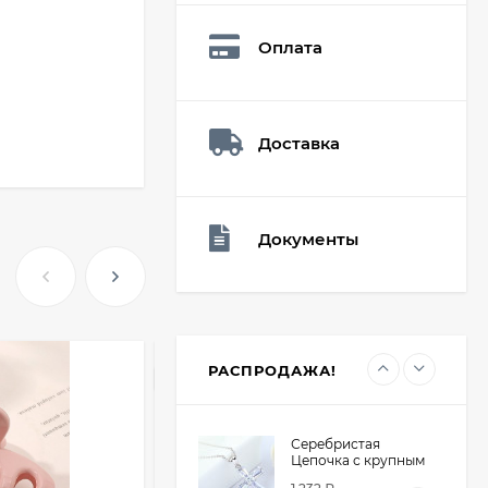
Q73882
26,60
₽
Оплата
19
₽
Доставка
Мешочек (5*7см)
Q73940
26,60
₽
19
₽
Документы
Мешочек (5*7см)
Q73952
24,90
₽
19
₽
РАСПРОДАЖА!
ХИТ
Серебристая
Цепочка с крупным
крестом из