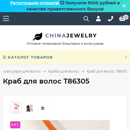
Регистрация открыта!
💥 Получите 5000 рублей в
качестве приветственного бонуса!
0
CHINA
JEWELRY
Оптовый гипермаркет бижутерии и аксессуаров
КАТАЛОГ ТОВАРОВ
Аксессуары для волос
Крабы для волос
Краб для волос T86305
Краб для волос T86305
ХИТ