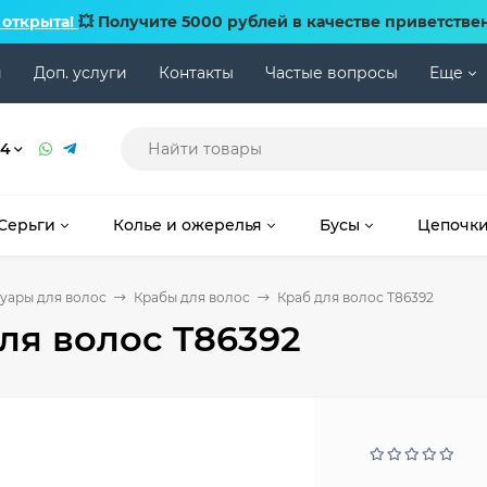
 открыта!
💥 Получите 5000 рублей в качестве приветстве
и
Доп. услуги
Контакты
Частые вопросы
Еще
74
Серьги
Колье и ожерелья
Бусы
Цепочк
уары для волос
Крабы для волос
Краб для волос T86392
ля волос T86392