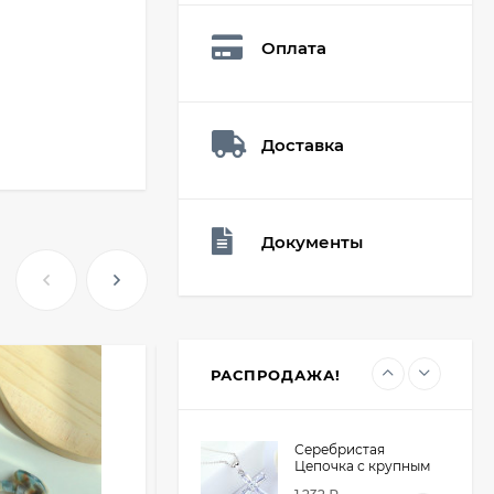
Q73882
26,60
₽
Оплата
16,90
₽
Доставка
Мешочек (5*7см)
Q73940
26,60
₽
16,90
₽
Документы
Мешочек (5*7см)
Q73952
24,90
₽
16,90
₽
РАСПРОДАЖА!
Серебристая
Цепочка с крупным
крестом из