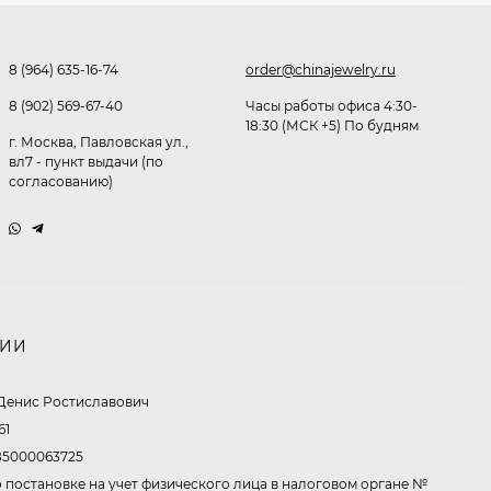
Очки P38980
291,80
₽
8 (964) 635-16-74
order@chinajewelry.ru
235,70
₽
8 (902) 569-67-40
Часы работы офиса 4:30-
18:30 (МСК +5) По будням
г. Москва, Павловская ул.,
Очки K82133
вл7 - пункт выдачи (по
согласованию)
249,20
₽
237,80
₽
Очки P96375
НИИ
247,30
₽
185,50
₽
Денис Ростиславович
61
5000063725
Очки K82287
 постановке на учет физического лица в налоговом органе №