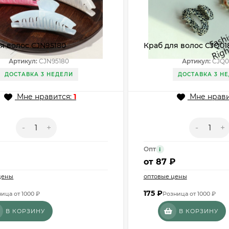
я волос CJN95180
Краб для волос CJQ01
Артикул:
CJN95180
Артикул:
CJQ0
ДОСТАВКА 3 НЕДЕЛИ
ДОСТАВКА 3 Н
Мне нравится:
1
Мне нрави
-
+
-
+
Опт
i
₽
от
87 ₽
цены
оптовые цены
175
₽
ица от 1000 ₽
Розница от 1000 ₽
В КОРЗИНУ
В КОРЗИНУ