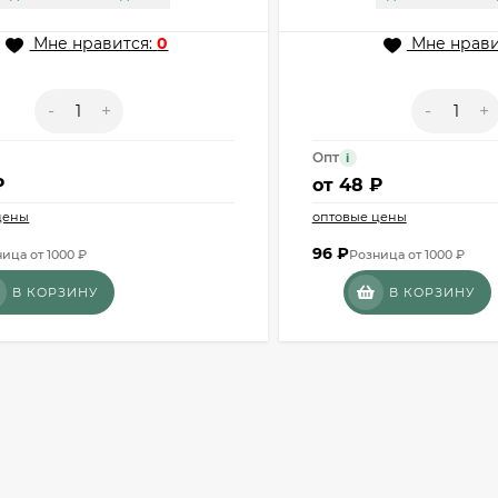
Мне нравится:
0
Мне нрави
-
+
-
+
Опт
i
₽
от
48 ₽
цены
оптовые цены
96
₽
ица от 1000 ₽
Розница от 1000 ₽
В КОРЗИНУ
В КОРЗИНУ