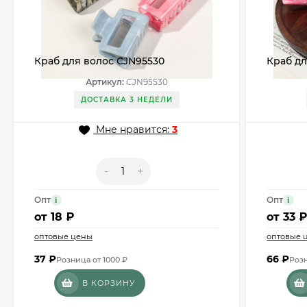
Краб для волос CJN95530
Краб дл
Артикул:
CJN95530
ДОСТАВКА 3 НЕДЕЛИ
Мне нравится:
3
-
+
Опт
Опт
i
i
от
18 ₽
от
33 
оптовые цены
оптовые 
37
₽
66
₽
Розница от 1000 ₽
Розн
В КОРЗИНУ