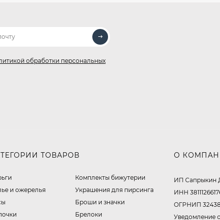
литикой обработки персональных
АТЕГОРИИ ТОВАРОВ
О КОМПА
рьги
Комплекты бижутерии
ИП Сапрыкин 
лье и ожерелья
Украшения для пирсинга
ИНН 3811126617
сы
Броши и значки
ОГРНИП 32438
почки
Брелоки
Уведомление о