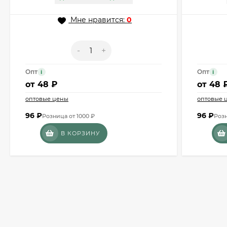
Мне нравится:
0
-
+
Опт
Опт
i
i
от
48 ₽
от
48 
оптовые цены
оптовые 
96
₽
96
₽
Розница от 1000 ₽
Розн
В КОРЗИНУ