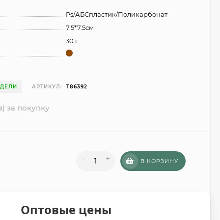
Ps/АБСпластик/Поликарбонат
7.5*7.5см
30 г
ЕДЕЛИ
АРТИКУЛ:
T86392
в) за покупку
-
+
В КОРЗИНУ
Оптовые цены