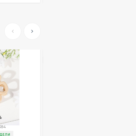
Очки Q40353
512,30
₽
316,50
₽
ХИТ
Часы мужские K32243
471,40
₽
353,50
₽
Ободок F21530
4
Краб для волос T86389
466,40
₽
445,20
₽
384
Артикул:
T86389
ЕДЕЛИ
ДОСТАВКА 3 НЕДЕЛИ