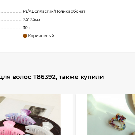
Ps/АБСпластик/Поликарбонат
7.5*7.5см
30 г
Коричневый
для волос T86392, также купили