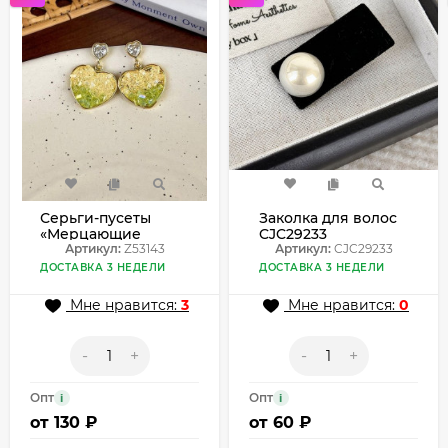
Серьги-пусеты
Заколка для волос
«Мерцающие
CJC29233
сердца» Z53143
Артикул:
Z53143
Артикул:
CJC29233
ДОСТАВКА 3 НЕДЕЛИ
ДОСТАВКА 3 НЕДЕЛИ
Мне нравится:
3
Мне нравится:
0
-
+
-
+
Опт
Опт
i
i
от
130 ₽
от
60 ₽