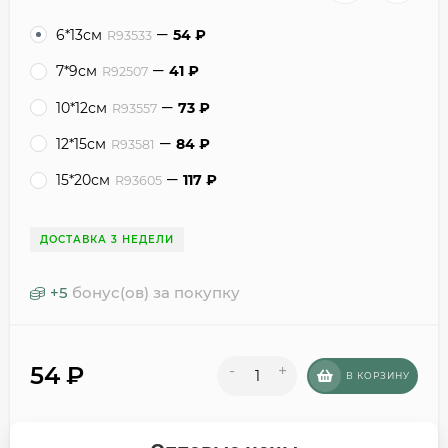
6*13см
54
₽
R93533
7*9см
41
₽
R92507
10*12см
73
₽
R93557
12*15см
84
₽
R93581
15*20см
117
₽
R93605
ДОСТАВКА 3 НЕДЕЛИ
+
5
бонус(ов) за покупку
54
₽
-
+
В КОРЗИНУ