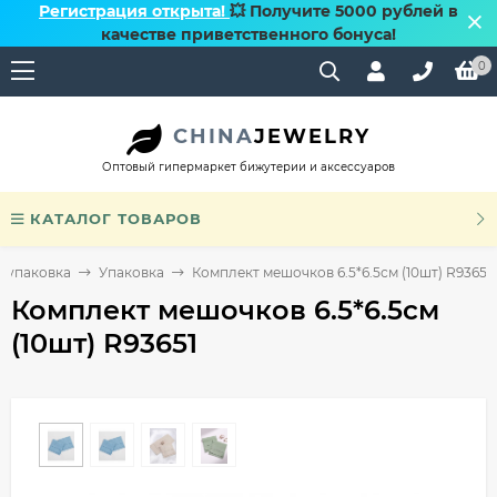
Регистрация открыта!
💥 Получите 5000 рублей в
качестве приветственного бонуса!
0
CHINA
JEWELRY
Оптовый гипермаркет бижутерии и аксессуаров
КАТАЛОГ ТОВАРОВ
 упаковка
Упаковка
Комплект мешочков 6.5*6.5см (10шт) R93651
Комплект мешочков 6.5*6.5см
(10шт) R93651