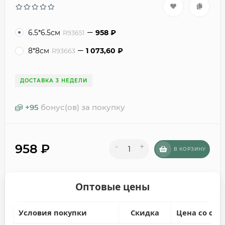
6.5*6.5см
958
₽
R93651
8*8см
1 073,60
₽
R93663
ДОСТАВКА 3 НЕДЕЛИ
+
95
бонус(ов) за покупку
958
₽
-
+
В КОРЗИНУ
Оптовые цены
Условия покупки
Скидка
Цена со ски