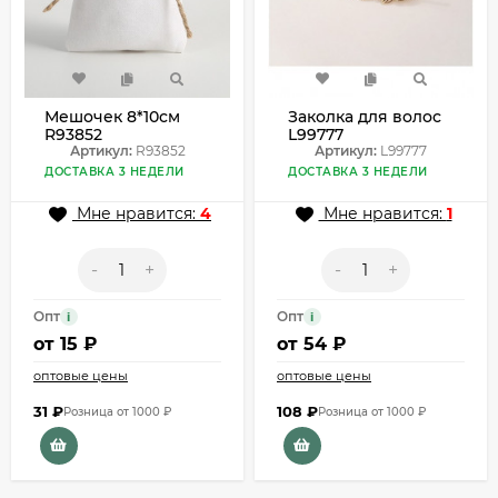
Мешочек 8*10см
Заколка для волос
R93852
L99777
Артикул:
R93852
Артикул:
L99777
ДОСТАВКА 3 НЕДЕЛИ
ДОСТАВКА 3 НЕДЕЛИ
Мне нравится:
4
Мне нравится:
1
-
+
-
+
Опт
Опт
i
i
от
15 ₽
от
54 ₽
оптовые цены
оптовые цены
31
₽
108
₽
Розница от 1000 ₽
Розница от 1000 ₽