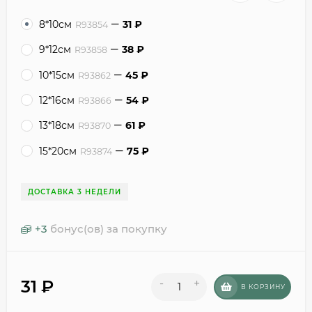
8*10см
31
₽
R93854
9*12см
38
₽
R93858
10*15см
45
₽
R93862
12*16см
54
₽
R93866
13*18см
61
₽
R93870
15*20см
75
₽
R93874
ДОСТАВКА 3 НЕДЕЛИ
+
3
бонус(ов) за покупку
31
₽
-
+
В КОРЗИНУ