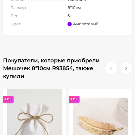
Размер
8*10см
Вес
5 г
Цвет
Фиолетовый
Покупатели, которые приобрели
Мешочек 8*10см R93854, также
купили
ХИТ
ХИТ