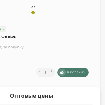
3 г
ШТ.
3(CJJ)-BLUE
в) за покупку
-
+
В КОРЗИНУ
Оптовые цены