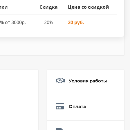
пки
Скидка
Цена со скидкой
% от 3000р.
20%
20 руб.
Условия работы
Мешочек (5*7см)
Q73882
26,60
₽
Оплата
19
₽