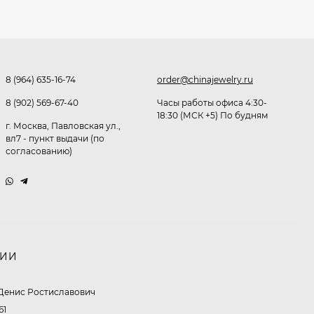
339
₽
Часы мужские K32243
8 (964) 635-16-74
order@chinajewelry.ru
471,40
₽
379
₽
8 (902) 569-67-40
Часы работы офиса 4:30-
18:30 (МСК +5) По будням
г. Москва, Павловская ул.,
вл7 - пункт выдачи (по
согласованию)
Ободок F21530
477
₽
Очки P96397
НИИ
369,10
₽
Денис Ростиславович
260
₽
61