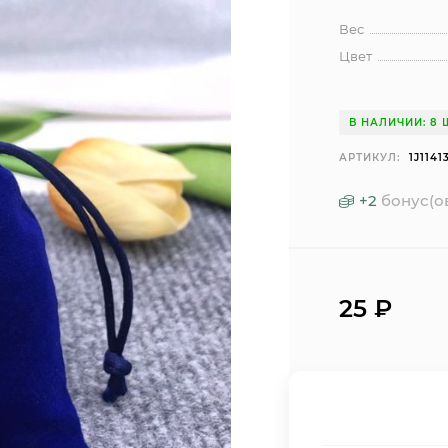
Вес
Цвет
В НАЛИЧИИ: 8 
АРТИКУЛ:
1J1141
+
2
бонус(о
25
₽