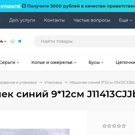
 открыта!
💥 Получите 5000 рублей в качестве приветстве
и
Доп. услуги
Контакты
Частые вопросы
Еще
74
Серьги
Колье и ожерелья
Бусы
Цепочк
ование и упаковка
Упаковка
Мешочек синий 9*12см J11413CJJbl
к синий 9*12см J11413CJJ