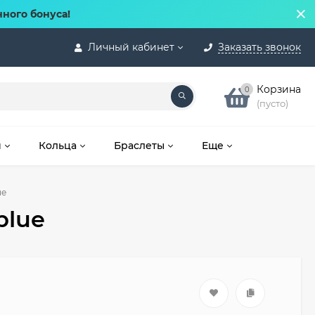
нного бонуса!
Личный кабинет
Заказать звонок
Корзина
0
(пусто)
и
Кольца
Браслеты
Еще
ue
blue