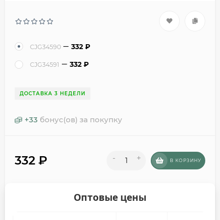
332
₽
CJG34590
332
₽
CJG34591
ДОСТАВКА 3 НЕДЕЛИ
+
33
бонус(ов) за покупку
332
₽
-
+
В КОРЗИНУ
Оптовые цены