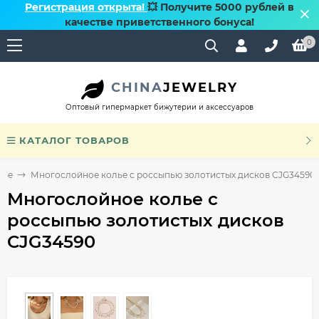
Регистрация открыта!
💥 Получите 5000 рублей в
качестве приветственного бонуса!
0
CHINA
JEWELRY
Оптовый гипермаркет бижутерии и аксессуаров
КАТАЛОГ ТОВАРОВ
лье
Многослойное колье с россыпью золотистых дисков CJG34590
Многослойное колье с
россыпью золотистых дисков
CJG34590