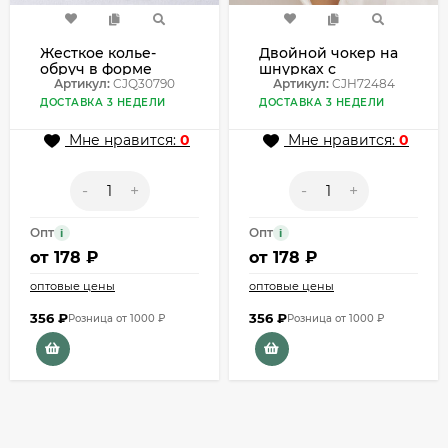
Жесткое колье-
Двойной чокер на
обруч в форме
шнурках с
витой золотой
Артикул:
CJQ30790
серебристыми
Артикул:
CJH72484
ленты CJQ30790
цилиндрами
ДОСТАВКА 3 НЕДЕЛИ
ДОСТАВКА 3 НЕДЕЛИ
CJH72484
Мне нравится:
0
Мне нравится:
0
-
+
-
+
Опт
Опт
i
i
от
178 ₽
от
178 ₽
оптовые цены
оптовые цены
356
₽
356
₽
Розница от 1000 ₽
Розница от 1000 ₽