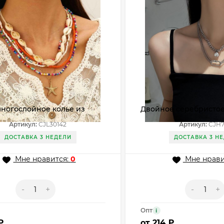
многослойное колье из
Двойное серебристое
к и разноцветного бисера
массивных цепей CJH
Артикул:
CJL30142
Артикул:
CJH7
2
ДОСТАВКА 3 НЕДЕЛИ
ДОСТАВКА 3 Н
Мне нравится:
0
Мне нрави
-
+
-
+
Опт
i
₽
от
214 ₽