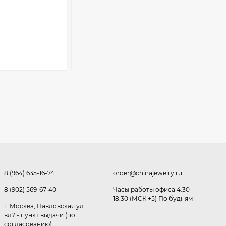
391
₽
оптовые цены
454
₽
Розница от 1000 ₽
Очки Q40353
В КОРЗИНУ
512,30
₽
339
₽
Часы мужские K32243
471,40
₽
379
₽
8 (964) 635-16-74
order@chinajewelry.ru
Ободок F21530
8 (902) 569-67-40
Часы работы офиса 4:30-
18:30 (МСК +5) По будням
477
₽
г. Москва, Павловская ул.,
вл7 - пункт выдачи (по
согласованию)