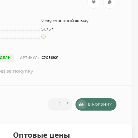
Искусственный жемчуг
51.75 г
ЕДЕЛИ
АРТИКУЛ:
CJG36921
в) за покупку
-
+
В КОРЗИНУ
Оптовые цены