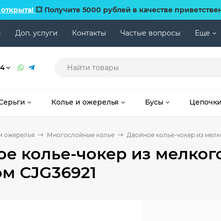
 открыта!
💥 Получите 5000 рублей в качестве приветстве
и
Доп. услуги
Контакты
Частые вопросы
Еще
74
Серьги
Колье и ожерелья
Бусы
Цепочк
и ожерелья
Многослойные колье
Двойное колье-чокер из мелк
е колье-чокер из мелког
м CJG36921