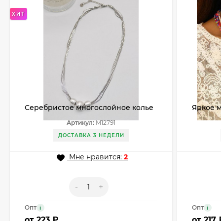
ХИТ
Серебристое многослойное колье
Яркое 
с тремя шариками M12791
ракуше
Артикул:
M12791
CJL3014
ДОСТАВКА 3 НЕДЕЛИ
Мне нравится:
2
-
+
Опт
Опт
i
i
от
223 ₽
от
217 