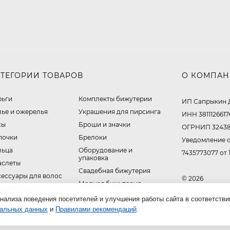
АТЕГОРИИ ТОВАРОВ
О КОМПА
рьги
Комплекты бижутерии
ИП Сапрыкин 
лье и ожерелья
Украшения для пирсинга
ИНН 3811126617
сы
Броши и значки
ОГРНИП 32438
почки
Брелоки
Уведомление о
льца
Оборудование и
7435773077 от 
упаковка
аслеты
Свадебная бижутерия
сессуары для волос
© 2026
Модная бижутерия
ручные часы
нализа поведения посетителей и улучшения работы сайта в соответстви
нальных данных
и
Правилами рекомендаций
.