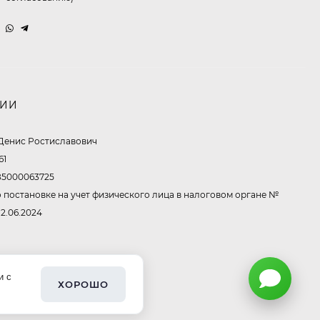
Очки P96397
369,10
₽
260
₽
НИИ
Очки P11514
Денис Ростиславович
61
321,50
₽
213
₽
5000063725
 постановке на учет физического лица в налоговом органе №
12.06.2024
Очки K82672
302,60
₽
213
₽
и с
ХОРОШО