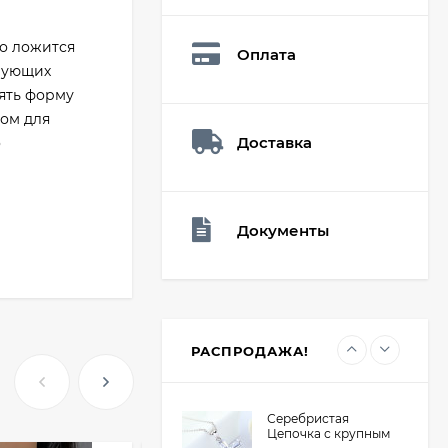
Мешочек (5*7см)
Q73882
26,60
₽
ко ложится
Оплата
19
₽
рующих
ять форму
ром для
Доставка
Мешочек (5*7см)
о
Q73940
26,60
₽
19
₽
Документы
Мешочек (5*7см)
Q73952
24,90
₽
19
₽
РАСПРОДАЖА!
Серебристая
Цепочка с крупным