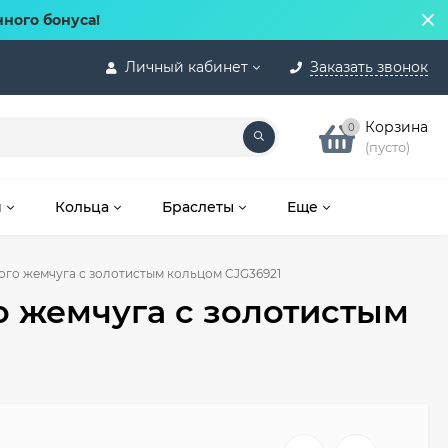
нного бонуса!
Личный кабинет
Заказать звонок
Корзина
0
(пусто)
и
Кольца
Браслеты
Еще
ого жемчуга с золотистым кольцом CJG36921
о жемчуга с золотистым