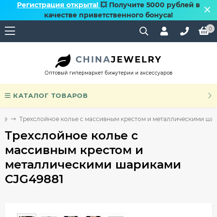
Регистрация открыта!
💥 Получите 5000 рублей в
качестве приветственного бонуса!
0
CHINA
JEWELRY
Оптовый гипермаркет бижутерии и аксессуаров
КАТАЛОГ ТОВАРОВ
ье
Трехслойное колье с массивным крестом и металлическими ша
Трехслойное колье с
массивным крестом и
металлическими шариками
CJG49881