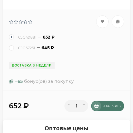
652
₽
CJG49881
645
₽
CJG57251
ДОСТАВКА 3 НЕДЕЛИ
+
65
бонус(ов) за покупку
652
₽
-
+
В КОРЗИНУ
Оптовые цены