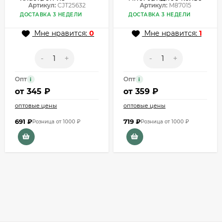
множества тонких
Артикул:
CJT25632
из черного бисера
Артикул:
M87015
цепей CJT25632
M87015
ДОСТАВКА 3 НЕДЕЛИ
ДОСТАВКА 3 НЕДЕЛИ
Мне нравится:
0
Мне нравится:
1
-
+
-
+
Опт
Опт
i
i
от
345 ₽
от
359 ₽
оптовые цены
оптовые цены
691
₽
719
₽
Розница от 1000 ₽
Розница от 1000 ₽