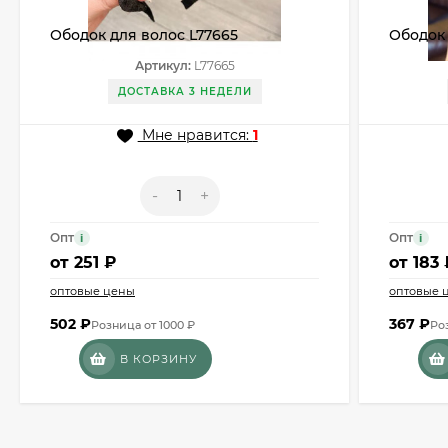
Ободок для волос L77665
Ободок 
Артикул:
L77665
ДОСТАВКА 3 НЕДЕЛИ
Мне нравится:
1
-
+
Опт
Опт
i
i
от
251 ₽
от
183 
оптовые цены
оптовые 
502
₽
367
₽
Розница от 1000 ₽
Ро
В КОРЗИНУ