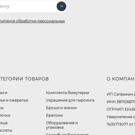
литикой обработки персональных
АТЕГОРИИ ТОВАРОВ
О КОМПА
рьги
Комплекты бижутерии
ИП Сапрыкин 
лье и ожерелья
Украшения для пирсинга
ИНН 3811126617
сы
Броши и значки
ОГРНИП 32438
почки
Брелоки
Уведомление о
льца
Оборудование и
7435773077 от 
упаковка
аслеты
Свадебная бижутерия