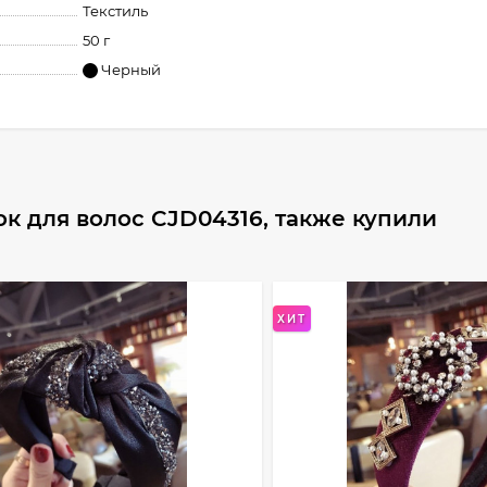
Текстиль
50 г
Черный
к для волос CJD04316, также купили
ХИТ