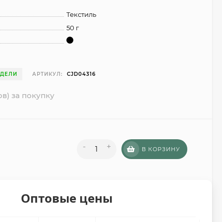
Текстиль
50 г
ЕДЕЛИ
АРТИКУЛ:
CJD04316
ов) за покупку
-
+
В КОРЗИНУ
Оптовые цены