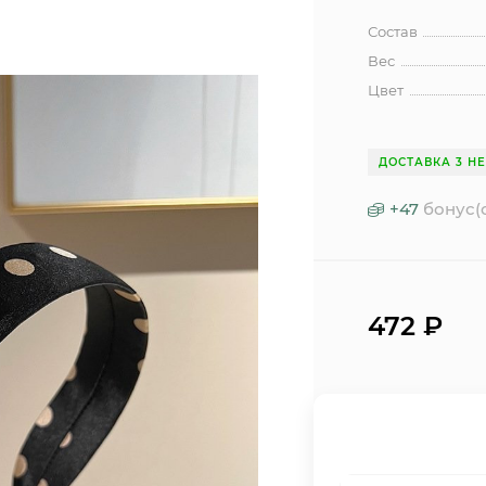
Состав
Вес
Цвет
ДОСТАВКА 3 Н
+
47
бонус(
472
₽