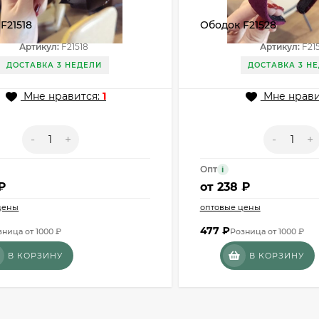
F21518
Ободок F21528
Артикул:
F21518
Артикул:
F21
ДОСТАВКА 3 НЕДЕЛИ
ДОСТАВКА 3 Н
Мне нравится:
1
Мне нрави
-
+
-
+
Опт
i
₽
от
238 ₽
цены
оптовые цены
477
₽
зница от 1000 ₽
Розница от 1000 ₽
В КОРЗИНУ
В КОРЗИНУ