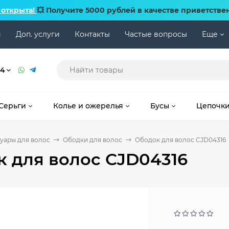
 открыта!
💥 Получите 5000 рублей в качестве приветстве
и
Доп. услуги
Контакты
Частые вопросы
Еще
74
Серьги
Колье и ожерелья
Бусы
Цепочк
уары для волос
Ободки для волос
Ободок для волос CJD04316
 для волос CJD04316