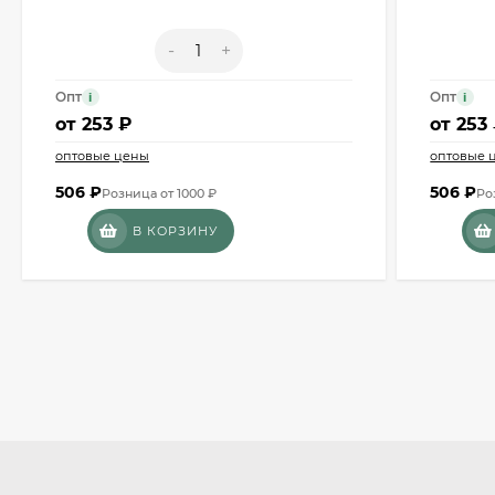
-
+
Опт
Опт
i
i
от
253 ₽
от
253
оптовые цены
оптовые 
506
₽
506
₽
Розница от 1000 ₽
Ро
В КОРЗИНУ