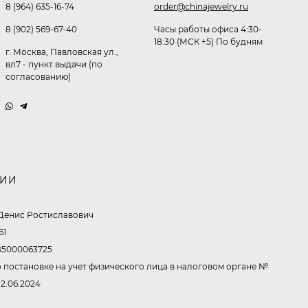
8 (964) 635-16-74
order@chinajewelry.ru
291,80
₽
253
₽
8 (902) 569-67-40
Часы работы офиса 4:30-
18:30 (МСК +5) По будням
г. Москва, Павловская ул.,
вл7 - пункт выдачи (по
согласованию)
Очки K82133
255
₽
Очки P96375
НИИ
247,30
₽
Денис Ростиславович
199
₽
61
5000063725
 постановке на учет физического лица в налоговом органе №
Очки K82287
12.06.2024
245,90
₽