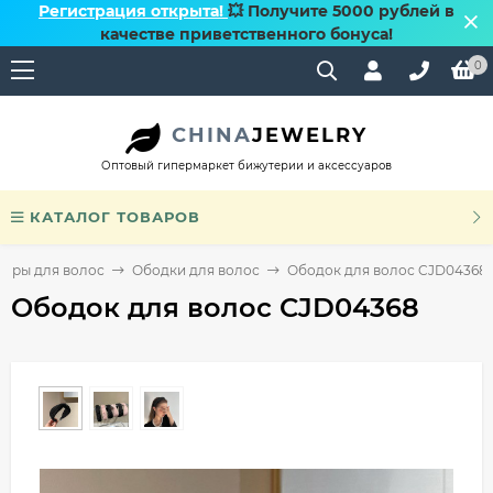
Регистрация открыта!
💥 Получите 5000 рублей в
качестве приветственного бонуса!
0
CHINA
JEWELRY
Оптовый гипермаркет бижутерии и аксессуаров
КАТАЛОГ ТОВАРОВ
уары для волос
Ободки для волос
Ободок для волос CJD04368
Ободок для волос CJD04368