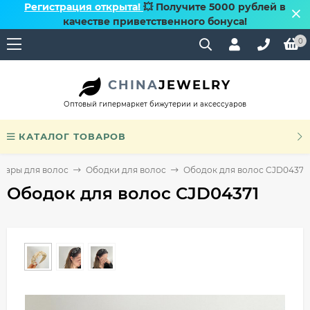
Регистрация открыта!
💥 Получите 5000 рублей в
качестве приветственного бонуса!
0
CHINA
JEWELRY
Оптовый гипермаркет бижутерии и аксессуаров
КАТАЛОГ ТОВАРОВ
уары для волос
Ободки для волос
Ободок для волос CJD04371
Ободок для волос CJD04371