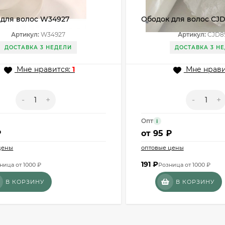
 для волос W34927
Ободок для волос CJ
Артикул:
W34927
Артикул:
CJD8
ДОСТАВКА 3 НЕДЕЛИ
ДОСТАВКА 3 Н
Мне нравится:
1
Мне нрави
-
+
-
+
Опт
i
₽
от
95 ₽
цены
оптовые цены
191
₽
ница от 1000 ₽
Розница от 1000 ₽
В КОРЗИНУ
В КОРЗИНУ