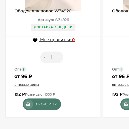
Ободок для волос W34926
Ободок
Артикул:
W34926
ДОСТАВКА 3 НЕДЕЛИ
Мне нравится:
0
-
+
Опт
Опт
i
i
от
96 ₽
от
96 
оптовые цены
оптовые 
192
₽
192
₽
Розница от 1000 ₽
Роз
В КОРЗИНУ