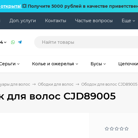
 открыта!
💥 Получите 5000 рублей в качестве приветстве
и
Доп. услуги
Контакты
Частые вопросы
Еще
74
Серьги
Колье и ожерелья
Бусы
Цепочк
уары для волос
Ободки для волос
Ободок для волос CJD89005
к для волос CJD89005