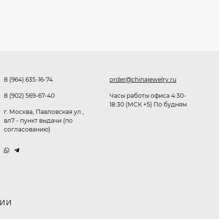
Очки Q40353
512,30
₽
339
₽
8 (964) 635-16-74
order@chinajewelry.ru
Часы мужские K32243
8 (902) 569-67-40
Часы работы офиса 4:30-
18:30 (МСК +5) По будням
471,40
₽
г. Москва, Павловская ул.,
379
₽
вл7 - пункт выдачи (по
согласованию)
Ободок F21530
477
₽
НИИ